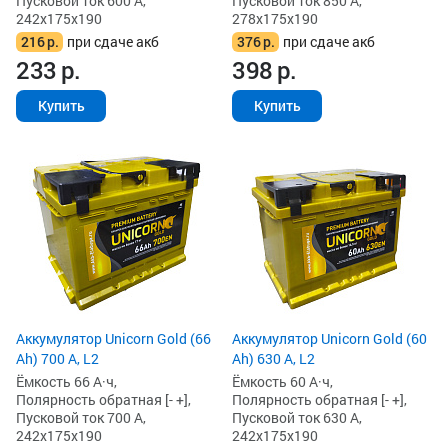
Пусковой ток 600 А,
Пусковой ток 850 А,
242x175x190
278x175x190
216
р.
при сдаче акб
376
р.
при сдаче акб
233
р.
398
р.
Купить
Купить
Аккумулятор Unicorn Gold (66
Аккумулятор Unicorn Gold (60
Ah) 700 А, L2
Ah) 630 А, L2
Ёмкость 66 А·ч,
Ёмкость 60 А·ч,
Полярность обратная [- +],
Полярность обратная [- +],
Пусковой ток 700 А,
Пусковой ток 630 А,
242x175x190
242x175x190