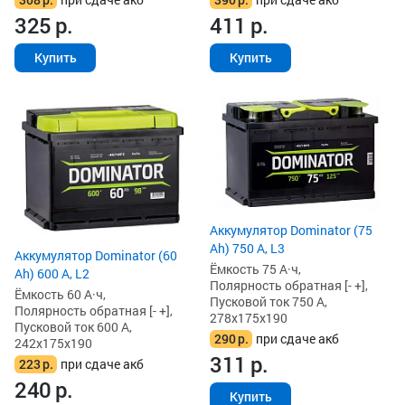
325
р.
411
р.
Купить
Купить
Аккумулятор Dominator (75
Ah) 750 А, L3
Аккумулятор Dominator (60
Ёмкость 75 А·ч,
Ah) 600 А, L2
Полярность обратная [- +],
Ёмкость 60 А·ч,
Пусковой ток 750 А,
Полярность обратная [- +],
278x175x190
Пусковой ток 600 А,
290
р.
при сдаче акб
242x175x190
311
р.
223
р.
при сдаче акб
240
р.
Купить