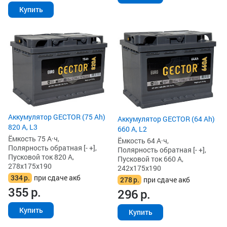
Купить
Аккумулятор GECTOR (75 Ah)
Аккумулятор GECTOR (64 Ah)
820 А, L3
660 А, L2
Ёмкость 75 А·ч,
Ёмкость 64 А·ч,
Полярность обратная [- +],
Полярность обратная [- +],
Пусковой ток 820 А,
Пусковой ток 660 А,
278x175x190
242x175x190
334
р.
при сдаче акб
278
р.
при сдаче акб
355
р.
296
р.
Купить
Купить