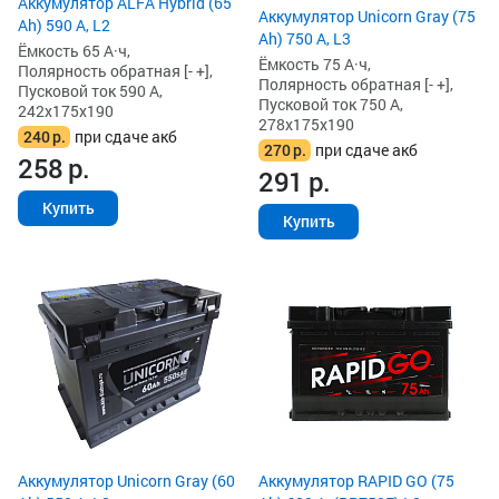
Аккумулятор ALFA Hybrid (65
Аккумулятор Unicorn Gray (75
Ah) 590 А, L2
Ah) 750 А, L3
Ёмкость 65 А·ч,
Ёмкость 75 А·ч,
Полярность обратная [- +],
Полярность обратная [- +],
Пусковой ток 590 А,
Пусковой ток 750 А,
242x175x190
278x175x190
240
р.
при сдаче акб
270
р.
при сдаче акб
258
р.
291
р.
Купить
Купить
Аккумулятор Unicorn Gray (60
Аккумулятор RAPID GO (75