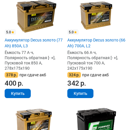
5.0
5.0
Аккумулятор Decus золото (77
Аккумулятор Decus золото (66
Ah) 850А, L3
Ah) 700A, L2
Ёмкость 77 А·ч,
Ёмкость 66 А·ч,
Полярность обратная [- +],
Полярность обратная [- +],
Пусковой ток 850 А,
Пусковой ток 700 А,
278x175x190
242x175x190
378
р.
при сдаче акб
324
р.
при сдаче акб
400
р.
342
р.
Купить
Купить