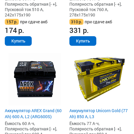
Полярность обратная [- +],
Полярность обратная [- +],
Пусковой ток 510 А,
Пусковой ток 760 А,
242x175x190
278x175x190
157
р.
при сдаче акб
310
р.
при сдаче акб
174
р.
331
р.
Купить
Купить
Аккумулятор AREX Grand (60
Аккумулятор Unicorn Gold (77
Ah) 600 А, L2 (ARG600S)
Ah) 850 А, L3
Ёмкость 60 А·ч,
Ёмкость 77 А·ч,
Полярность обратная [- +],
Полярность обратная [- +],