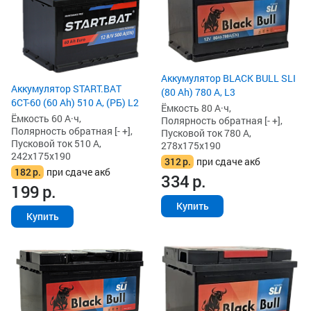
Аккумулятор BLACK BULL SLI
Аккумулятор START.BAT
(80 Ah) 780 А, L3
6СТ-60 (60 Ah) 510 А, (РБ) L2
Ёмкость 80 А·ч,
Ёмкость 60 А·ч,
Полярность обратная [- +],
Полярность обратная [- +],
Пусковой ток 780 А,
Пусковой ток 510 А,
278x175x190
242x175x190
312
р.
при сдаче акб
182
р.
при сдаче акб
334
р.
199
р.
Купить
Купить