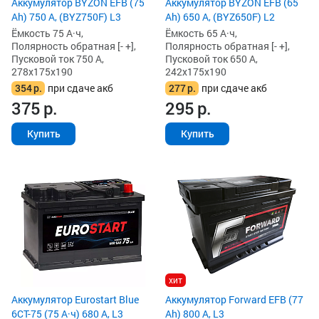
Аккумулятор BYZON EFB (75
Аккумулятор BYZON EFB (65
Ah) 750 А, (BYZ750F) L3
Ah) 650 А, (BYZ650F) L2
Ёмкость 75 А·ч,
Ёмкость 65 А·ч,
Полярность обратная [- +],
Полярность обратная [- +],
Пусковой ток 750 А,
Пусковой ток 650 А,
278x175x190
242x175x190
354
р.
при сдаче акб
277
р.
при сдаче акб
375
р.
295
р.
Купить
Купить
хит
Аккумулятор Eurostart Blue
Аккумулятор Forward EFB (77
6CT-75 (75 А·ч) 680 А, L3
Ah) 800 А, L3