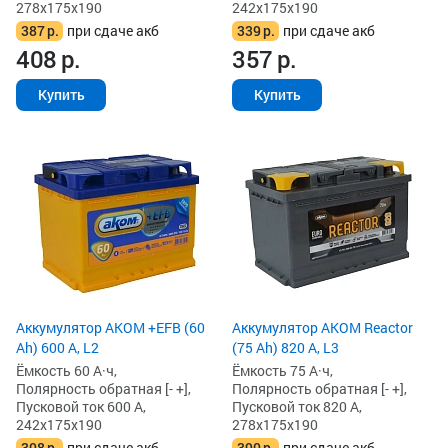
278x175x190
242x175x190
387
р.
при сдаче акб
339
р.
при сдаче акб
408
р.
357
р.
Купить
Купить
Аккумулятор AKOM +EFB (60
Аккумулятор AKOM Reactor
Ah) 600 А, L2
(75 Ah) 820 А, L3
Ёмкость 60 А·ч,
Ёмкость 75 А·ч,
Полярность обратная [- +],
Полярность обратная [- +],
Пусковой ток 600 А,
Пусковой ток 820 А,
242x175x190
278x175x190
308
р.
при сдаче акб
390
р.
при сдаче акб