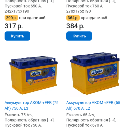
Полярность обратная [- +],
Полярность обратная [- +],
Пусковой ток 650 А,
Пусковой ток 760 А,
242x175x190
278x175x190
299
р.
при сдаче акб
364
р.
при сдаче акб
317
р.
384
р.
Купить
Купить
Аккумулятор AKOM +EFB (75
Аккумулятор AKOM +EFB (65
Ah) 750 А, L3
Ah) 670 А, L2
Ёмкость 75 А·ч,
Ёмкость 65 А·ч,
Полярность обратная [- +],
Полярность обратная [- +],
Пусковой ток 750 А,
Пусковой ток 670 А,