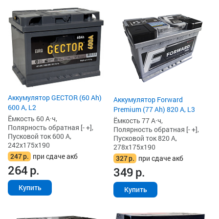
Аккумулятор GECTOR (60 Ah)
Аккумулятор Forward
600 А, L2
Premium (77 Ah) 820 А, L3
Ёмкость 60 А·ч,
Ёмкость 77 А·ч,
Полярность обратная [- +],
Полярность обратная [- +],
Пусковой ток 600 А,
Пусковой ток 820 А,
242x175x190
278x175x190
247
р.
при сдаче акб
327
р.
при сдаче акб
264
р.
349
р.
Купить
Купить