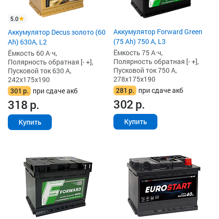
5.0
Аккумулятор Forward Green
Аккумулятор Decus золото (60
(75 Ah) 750 А, L3
Ah) 630A, L2
Ёмкость 75 А·ч,
Ёмкость 60 А·ч,
Полярность обратная [- +],
Полярность обратная [- +],
Пусковой ток 750 А,
Пусковой ток 630 А,
278x175x190
242x175x190
281
р.
при сдаче акб
301
р.
при сдаче акб
302
р.
318
р.
Купить
Купить