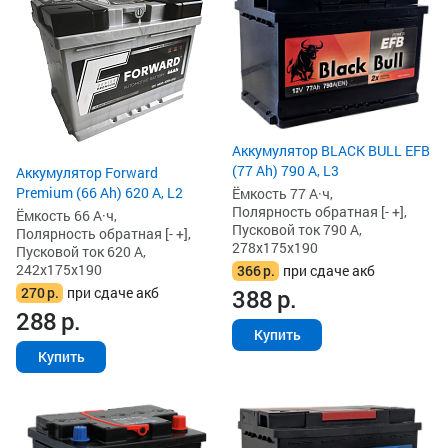
Аккумулятор BLACK BULL EFB
(77 Ah) 790 А, L3
Аккумулятор Forward
Premium (66 Ah) 620 А, L2
Ёмкость 77 А·ч,
Полярность обратная [- +],
Ёмкость 66 А·ч,
Пусковой ток 790 А,
Полярность обратная [- +],
278x175x190
Пусковой ток 620 А,
242x175x190
366
р.
при сдаче акб
270
р.
при сдаче акб
388
р.
288
р.
Купить
Купить