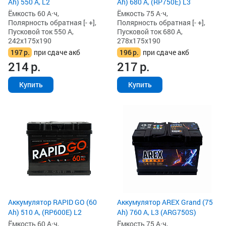
Ah) 550 А, L2
Ah) 680 А, (RP750E) L3
Ёмкость 60 А·ч,
Ёмкость 75 А·ч,
Полярность обратная [- +],
Полярность обратная [- +],
Пусковой ток 550 А,
Пусковой ток 680 А,
242x175x190
278x175x190
197
р.
при сдаче акб
196
р.
при сдаче акб
214
р.
217
р.
Купить
Купить
Аккумулятор RAPID GO (60
Аккумулятор AREX Grand (75
Ah) 510 А, (RP600E) L2
Ah) 760 А, L3 (ARG750S)
Ёмкость 60 А·ч,
Ёмкость 75 А·ч,