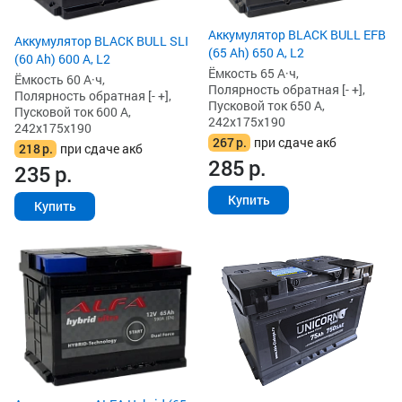
Аккумулятор BLACK BULL EFB
Аккумулятор BLACK BULL SLI
(65 Ah) 650 А, L2
(60 Ah) 600 А, L2
Ёмкость 65 А·ч,
Ёмкость 60 А·ч,
Полярность обратная [- +],
Полярность обратная [- +],
Пусковой ток 650 А,
Пусковой ток 600 А,
242x175x190
242x175x190
267
р.
при сдаче акб
218
р.
при сдаче акб
285
р.
235
р.
Купить
Купить