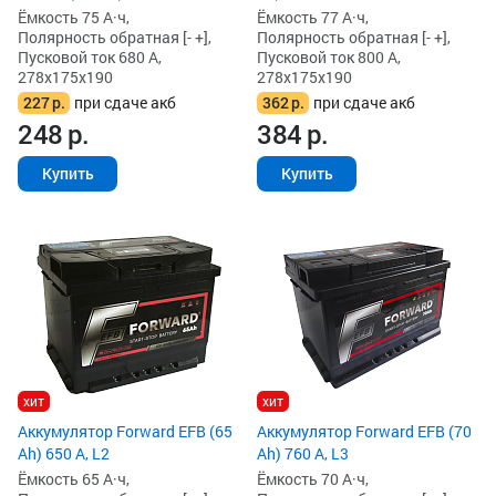
Ёмкость 75 А·ч,
Ёмкость 77 А·ч,
Полярность обратная [- +],
Полярность обратная [- +],
Пусковой ток 680 А,
Пусковой ток 800 А,
278x175x190
278x175x190
227
р.
при сдаче акб
362
р.
при сдаче акб
248
р.
384
р.
Купить
Купить
хит
хит
Аккумулятор Forward EFB (65
Аккумулятор Forward EFB (70
Ah) 650 А, L2
Ah) 760 А, L3
Ёмкость 65 А·ч,
Ёмкость 70 А·ч,