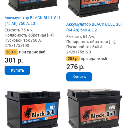
Аккумулятор BLACK BULL SLI
(75 Ah) 750 А, L3
Аккумулятор BLACK BULL SLI
Ёмкость 75 А·ч,
(64 Ah) 640 А, L2
Полярность обратная [- +],
Ёмкость 64 А·ч,
Пусковой ток 750 А,
Полярность обратная [- +],
278x175x190
Пусковой ток 640 А,
280
р.
при сдаче акб
242x175x190
301
р.
258
р.
при сдаче акб
276
р.
Купить
Купить