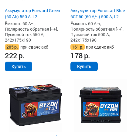
Аккумулятор Forward Green
Аккумулятор Eurostart Blue
(60 Ah) 550 А, L2
6CT-60 (60 А/ч) 500 А, L2
Ёмкость 60 А·ч,
Ёмкость 60 А·ч,
Полярность обратная [- +],
Полярность обратная [- +],
Пусковой ток 550 А,
Пусковой ток 500 А,
242x175x190
242x175x190
205
р.
при сдаче акб
161
р.
при сдаче акб
222
р.
178
р.
Купить
Купить