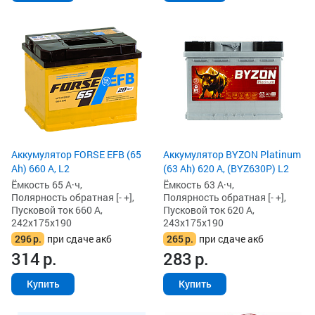
Аккумулятор FORSE EFB (65
Аккумулятор BYZON Platinum
Ah) 660 А, L2
(63 Ah) 620 А, (BYZ630P) L2
Ёмкость 65 А·ч,
Ёмкость 63 А·ч,
Полярность обратная [- +],
Полярность обратная [- +],
Пусковой ток 660 А,
Пусковой ток 620 А,
242x175x190
243x175x190
296
р.
при сдаче акб
265
р.
при сдаче акб
314
р.
283
р.
Купить
Купить