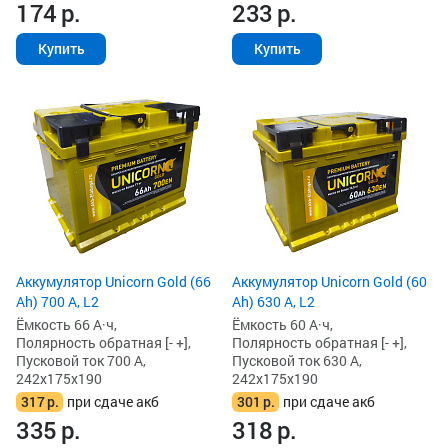
174
р.
233
р.
Купить
Купить
Аккумулятор Unicorn Gold (66
Аккумулятор Unicorn Gold (60
Ah) 700 А, L2
Ah) 630 А, L2
Ёмкость 66 А·ч,
Ёмкость 60 А·ч,
Полярность обратная [- +],
Полярность обратная [- +],
Пусковой ток 700 А,
Пусковой ток 630 А,
242x175x190
242x175x190
317
р.
при сдаче акб
301
р.
при сдаче акб
335
р.
318
р.