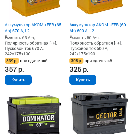
Аккумулятор AKOM +EFB (65
Аккумулятор AKOM +EFB (60
Ah) 670 А, L2
Ah) 600 А, L2
Ёмкость 65 А·ч,
Ёмкость 60 А·ч,
Полярность обратная [- +],
Полярность обратная [- +],
Пусковой ток 670 А,
Пусковой ток 600 А,
242x175x190
242x175x190
339
р.
при сдаче акб
308
р.
при сдаче акб
357
р.
325
р.
Купить
Купить