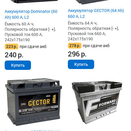
Аккумулятор GECTOR (64 Ah)
Аккумулятор Dominator (60
660 А, L2
Ah) 600 А, L2
Ёмкость 64 А·ч,
Ёмкость 60 А·ч,
Полярность обратная [- +],
Полярность обратная [- +],
Пусковой ток 660 А,
Пусковой ток 600 А,
242x175x190
242x175x190
278
р.
при сдаче акб
223
р.
при сдаче акб
296
р.
240
р.
Купить
Купить