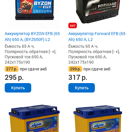
хит
Аккумулятор BYZON EFB (65
Аккумулятор Forward EFB (65
Ah) 650 А, (BYZ650F) L2
Ah) 650 А, L2
Ёмкость 65 А·ч,
Ёмкость 65 А·ч,
Полярность обратная [- +],
Полярность обратная [- +],
Пусковой ток 650 А,
Пусковой ток 650 А,
242x175x190
242x175x190
277
р.
при сдаче акб
299
р.
при сдаче акб
295
р.
317
р.
Купить
Купить