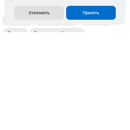
Отклонить
Принять
Доставка
Пункты выдачи
Магазины
Оплата
Безналичный расчет
Прием б/у акб
Информация
Отзывы
Контакты
© 2026. ООО «Аккамулик». 220056, Беларусь, г. Минск,
пр. Независимости, д.199.
УНП 192748524. Зарегистрирован в торговом реестре
№ 369712 от 01.03.2017