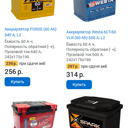
Аккумулятор FORSE (60 Ah)
Аккумулятор Westa 6СТ-60
640 А, L2
VLR (60 Ah) 600 А, L2
Ёмкость 60 А·ч,
Ёмкость 60 А·ч,
Полярность обратная [- +],
Полярность обратная [- +],
Пусковой ток 640 А,
Пусковой ток 600 А,
242x175x190
242x175x190
239
р.
при сдаче акб
297
р.
при сдаче акб
256
р.
314
р.
Купить
Купить