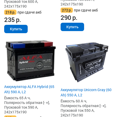
Пусковой ток 600 А,
242x175x190
242x175x190
272
р.
при сдаче акб
218
р.
при сдаче акб
290
р.
235
р.
Купить
Купить
Аккумулятор ALFA Hybrid (65
Аккумулятор Unicorn Gray (60
Ah) 590 А, L2
Ah) 550 А, L2
Ёмкость 65 А·ч,
Ёмкость 60 А·ч,
Полярность обратная [- +],
Полярность обратная [- +],
Пусковой ток 590 А,
Пусковой ток 550 А,
242x175x190
242x175x190