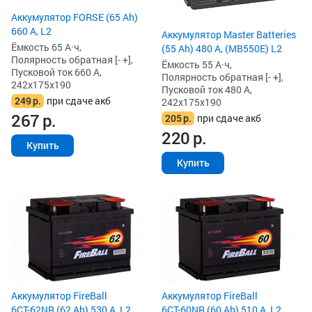
Аккумулятор FORSE (65 Ah)
660 А, L2
Аккумулятор Master Batteries
Ёмкость 65 А·ч,
(55 Ah) 480 А, (MB550E) L2
Полярность обратная [- +],
Ёмкость 55 А·ч,
Пусковой ток 660 А,
Полярность обратная [- +],
242x175x190
Пусковой ток 480 А,
249
р.
при сдаче акб
242x175x190
267
р.
205
р.
при сдаче акб
220
р.
Купить
Купить
Аккумулятор FireBall
Аккумулятор FireBall
6СТ-60NR (60 Ah) 510 А, L2
6СТ-62NR (62 Ah) 530 А, L2