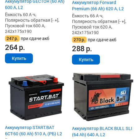
Аккумулятор GECTOR (60 Ah)
Аккумулятор Forward
600 А, L2
Premium (66 Ah) 620 А, L2
Ёмкость 60 А·ч,
Ёмкость 66 А·ч,
Полярность обратная [- +],
Полярность обратная [- +],
Пусковой ток 600 А,
Пусковой ток 620 А,
242x175x190
242x175x190
247
р.
при сдаче акб
270
р.
при сдаче акб
264
р.
288
р.
Купить
Купить
Аккумулятор START.BAT
Аккумулятор BLACK BULL SLI
6СТ-60 (60 Ah) 510 А, (РБ) L2
(64 Ah) 640 А, L2