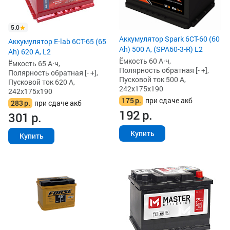
5.0
Аккумулятор Spark 6СТ-60 (60
Аккумулятор E-lab 6СТ-65 (65
Ah) 500 А, (SPA60-3-R) L2
Ah) 620 А, L2
Ёмкость 60 А·ч,
Ёмкость 65 А·ч,
Полярность обратная [- +],
Полярность обратная [- +],
Пусковой ток 500 А,
Пусковой ток 620 А,
242x175x190
242x175x190
175
р.
при сдаче акб
283
р.
при сдаче акб
192
р.
301
р.
Купить
Купить