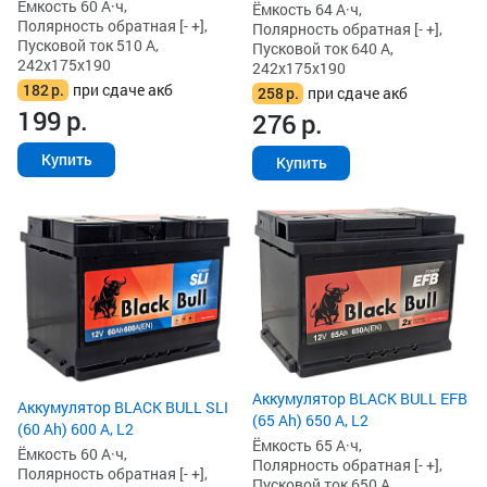
Ёмкость 60 А·ч,
Ёмкость 64 А·ч,
Полярность обратная [- +],
Полярность обратная [- +],
Пусковой ток 510 А,
Пусковой ток 640 А,
242x175x190
242x175x190
182
р.
при сдаче акб
258
р.
при сдаче акб
199
р.
276
р.
Купить
Купить
Аккумулятор BLACK BULL EFB
Аккумулятор BLACK BULL SLI
(65 Ah) 650 А, L2
(60 Ah) 600 А, L2
Ёмкость 65 А·ч,
Ёмкость 60 А·ч,
Полярность обратная [- +],
Полярность обратная [- +],
Пусковой ток 650 А,