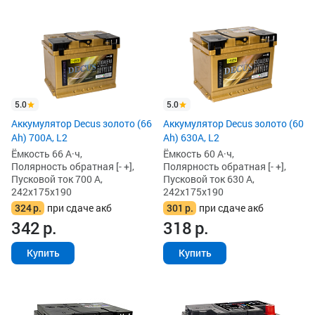
5.0
5.0
Аккумулятор Decus золото (66
Аккумулятор Decus золото (60
Ah) 700A, L2
Ah) 630A, L2
Ёмкость 66 А·ч,
Ёмкость 60 А·ч,
Полярность обратная [- +],
Полярность обратная [- +],
Пусковой ток 700 А,
Пусковой ток 630 А,
242x175x190
242x175x190
324
р.
при сдаче акб
301
р.
при сдаче акб
342
р.
318
р.
Купить
Купить