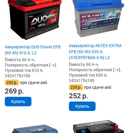
Аккумулятор AKTEX EXTRA
Аккумулятор DUO Power EFB
EFB (60 Ah) 630 А,
(60 Ah) 610 А, L2
(ATEXPEFB60-3-R) L2
Ёмкость 60 А·ч,
Ёмкость 60 А·ч,
Полярность обратная [- +],
Полярность обратная [- +],
Пусковой ток 610 А,
Пусковой ток 630 А,
242x175x190
242x175x190
252
р.
при сдаче акб
235
р.
при сдаче акб
269
р.
252
р.
Купить
Купить