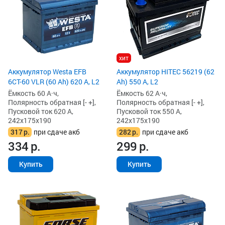
хит
Аккумулятор Westa EFB
Аккумулятор HITEC 56219 (62
6СТ-60 VLR (60 Ah) 620 А, L2
Ah) 550 А, L2
Ёмкость 60 А·ч,
Ёмкость 62 А·ч,
Полярность обратная [- +],
Полярность обратная [- +],
Пусковой ток 620 А,
Пусковой ток 550 А,
242x175x190
242x175x190
317
р.
при сдаче акб
282
р.
при сдаче акб
334
р.
299
р.
Купить
Купить