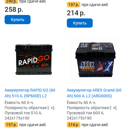
240
р.
при сдаче акб
197
р.
при сдаче акб
258
р.
214
р.
Купить
Купить
Аккумулятор RAPID GO (60
Аккумулятор AREX Grand (60
Ah) 510 А, (RP600E) L2
Ah) 600 А, L2 (ARG600S)
Ёмкость 60 А·ч,
Ёмкость 60 А·ч,
Полярность обратная [- +],
Полярность обратная [- +],
Пусковой ток 510 А,
Пусковой ток 600 А,
242x175x190
242x175x190
157
р.
при сдаче акб
216
р.
при сдаче акб