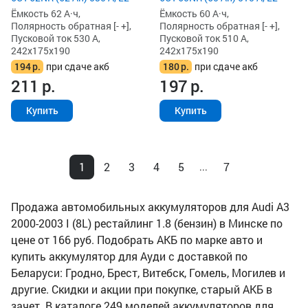
Ёмкость 60 А·ч,
Ёмкость 62 А·ч,
Полярность обратная [- +],
Полярность обратная [- +],
Пусковой ток 510 А,
Пусковой ток 530 А,
242x175x190
242x175x190
180
р.
при сдаче акб
194
р.
при сдаче акб
197
р.
211
р.
Купить
Купить
1
2
3
4
5
7
...
Продажа автомобильных аккумуляторов для Audi A3
2000-2003 I (8L) рестайлинг 1.8 (бензин) в Минске по
цене от 166 руб. Подобрать АКБ по марке авто и
купить аккумулятор для Ауди с доставкой по
Беларуси: Гродно, Брест, Витебск, Гомель, Могилев и
другие. Скидки и акции при покупке, старый АКБ в
зачет. В каталоге 249 моделей аккумуляторов для