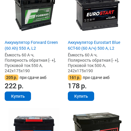
Аккумулятор Forward Green
Аккумулятор Eurostart Blue
(60 Ah) 550 А, L2
6CT-60 (60 А/ч) 500 А, L2
Ёмкость 60 А·ч,
Ёмкость 60 А·ч,
Полярность обратная [- +],
Полярность обратная [- +],
Пусковой ток 550 А,
Пусковой ток 500 А,
242x175x190
242x175x190
205
р.
при сдаче акб
161
р.
при сдаче акб
222
р.
178
р.
Купить
Купить