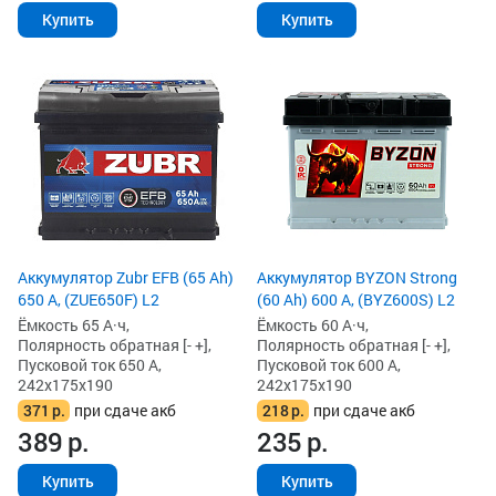
Купить
Купить
Аккумулятор Zubr EFB (65 Ah)
Аккумулятор BYZON Strong
650 А, (ZUE650F) L2
(60 Ah) 600 А, (BYZ600S) L2
Ёмкость 65 А·ч,
Ёмкость 60 А·ч,
Полярность обратная [- +],
Полярность обратная [- +],
Пусковой ток 650 А,
Пусковой ток 600 А,
242x175x190
242x175x190
371
р.
при сдаче акб
218
р.
при сдаче акб
389
р.
235
р.
Купить
Купить