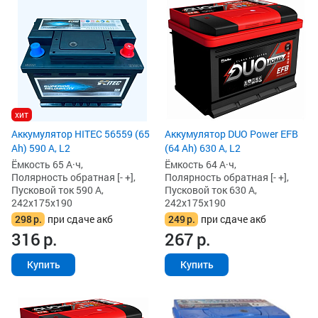
хит
Аккумулятор HITEC 56559 (65
Аккумулятор DUO Power EFB
Ah) 590 А, L2
(64 Ah) 630 А, L2
Ёмкость 65 А·ч,
Ёмкость 64 А·ч,
Полярность обратная [- +],
Полярность обратная [- +],
Пусковой ток 590 А,
Пусковой ток 630 А,
242x175x190
242x175x190
298
р.
при сдаче акб
249
р.
при сдаче акб
316
р.
267
р.
Купить
Купить