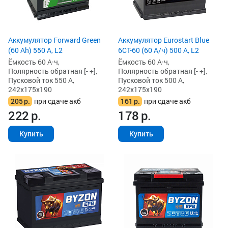
Аккумулятор Forward Green
Аккумулятор Eurostart Blue
(60 Ah) 550 А, L2
6CT-60 (60 А/ч) 500 А, L2
Ёмкость 60 А·ч,
Ёмкость 60 А·ч,
Полярность обратная [- +],
Полярность обратная [- +],
Пусковой ток 550 А,
Пусковой ток 500 А,
242x175x190
242x175x190
205
р.
при сдаче акб
161
р.
при сдаче акб
222
р.
178
р.
Купить
Купить