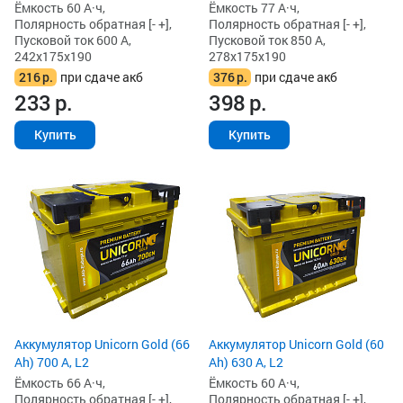
Ёмкость 60 А·ч,
Ёмкость 77 А·ч,
Полярность обратная [- +],
Полярность обратная [- +],
Пусковой ток 600 А,
Пусковой ток 850 А,
242x175x190
278x175x190
216
р.
при сдаче акб
376
р.
при сдаче акб
233
р.
398
р.
Купить
Купить
Аккумулятор Unicorn Gold (66
Аккумулятор Unicorn Gold (60
Ah) 700 А, L2
Ah) 630 А, L2
Ёмкость 66 А·ч,
Ёмкость 60 А·ч,
Полярность обратная [- +],
Полярность обратная [- +],