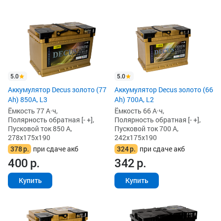
5.0
5.0
Аккумулятор Decus золото (77
Аккумулятор Decus золото (66
Ah) 850А, L3
Ah) 700A, L2
Ёмкость 77 А·ч,
Ёмкость 66 А·ч,
Полярность обратная [- +],
Полярность обратная [- +],
Пусковой ток 850 А,
Пусковой ток 700 А,
278x175x190
242x175x190
378
р.
при сдаче акб
324
р.
при сдаче акб
400
р.
342
р.
Купить
Купить