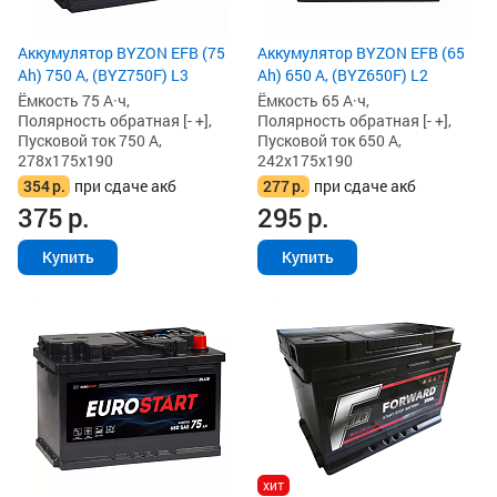
Аккумулятор BYZON EFB (75
Аккумулятор BYZON EFB (65
Ah) 750 А, (BYZ750F) L3
Ah) 650 А, (BYZ650F) L2
Ёмкость 75 А·ч,
Ёмкость 65 А·ч,
Полярность обратная [- +],
Полярность обратная [- +],
Пусковой ток 750 А,
Пусковой ток 650 А,
278x175x190
242x175x190
354
р.
при сдаче акб
277
р.
при сдаче акб
375
р.
295
р.
Купить
Купить
хит