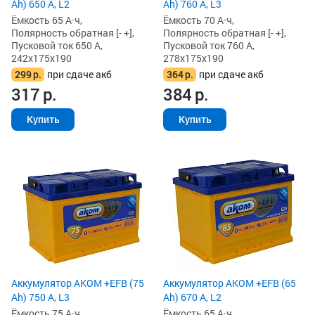
Ah) 650 А, L2
Ah) 760 А, L3
Ёмкость 65 А·ч,
Ёмкость 70 А·ч,
Полярность обратная [- +],
Полярность обратная [- +],
Пусковой ток 650 А,
Пусковой ток 760 А,
242x175x190
278x175x190
299
р.
при сдаче акб
364
р.
при сдаче акб
317
р.
384
р.
Купить
Купить
Аккумулятор AKOM +EFB (75
Аккумулятор AKOM +EFB (65
Ah) 750 А, L3
Ah) 670 А, L2
Ёмкость 75 А·ч,
Ёмкость 65 А·ч,