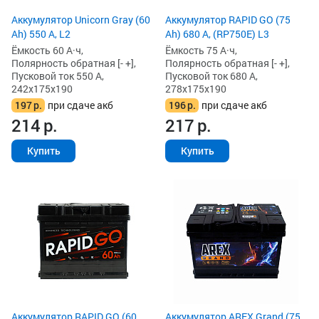
Аккумулятор Unicorn Gray (60
Аккумулятор RAPID GO (75
Ah) 550 А, L2
Ah) 680 А, (RP750E) L3
Ёмкость 60 А·ч,
Ёмкость 75 А·ч,
Полярность обратная [- +],
Полярность обратная [- +],
Пусковой ток 550 А,
Пусковой ток 680 А,
242x175x190
278x175x190
197
р.
при сдаче акб
196
р.
при сдаче акб
214
р.
217
р.
Купить
Купить
Аккумулятор RAPID GO (60
Аккумулятор AREX Grand (75