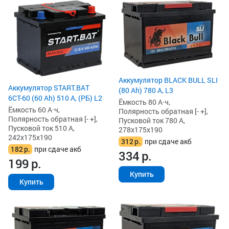
Аккумулятор BLACK BULL SLI
Аккумулятор START.BAT
(80 Ah) 780 А, L3
6СТ-60 (60 Ah) 510 А, (РБ) L2
Ёмкость 80 А·ч,
Ёмкость 60 А·ч,
Полярность обратная [- +],
Полярность обратная [- +],
Пусковой ток 780 А,
Пусковой ток 510 А,
278x175x190
242x175x190
312
р.
при сдаче акб
182
р.
при сдаче акб
334
р.
199
р.
Купить
Купить