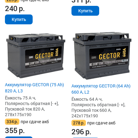
240
р.
Купить
Купить
Аккумулятор GECTOR (75 Ah)
Аккумулятор GECTOR (64 Ah)
820 А, L3
660 А, L2
Ёмкость 75 А·ч,
Ёмкость 64 А·ч,
Полярность обратная [- +],
Полярность обратная [- +],
Пусковой ток 820 А,
Пусковой ток 660 А,
278x175x190
242x175x190
334
р.
при сдаче акб
278
р.
при сдаче акб
355
р.
296
р.