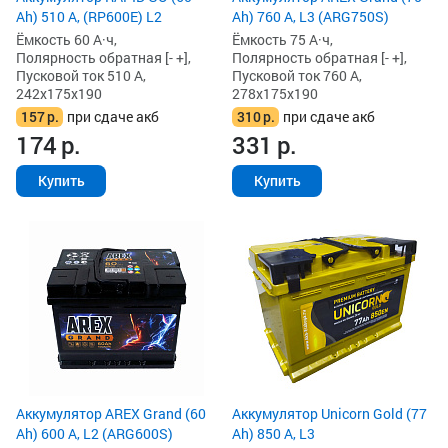
Ah) 510 А, (RP600E) L2
Ah) 760 А, L3 (ARG750S)
Ёмкость 60 А·ч,
Ёмкость 75 А·ч,
Полярность обратная [- +],
Полярность обратная [- +],
Пусковой ток 510 А,
Пусковой ток 760 А,
242x175x190
278x175x190
157
р.
при сдаче акб
310
р.
при сдаче акб
174
р.
331
р.
Купить
Купить
Аккумулятор AREX Grand (60
Аккумулятор Unicorn Gold (77
Ah) 600 А, L2 (ARG600S)
Ah) 850 А, L3