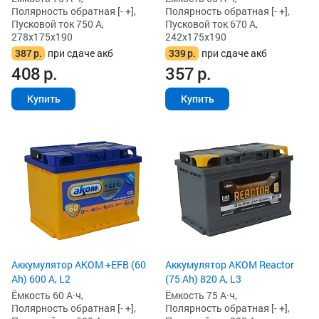
Полярность обратная [- +],
Полярность обратная [- +],
Пусковой ток 750 А,
Пусковой ток 670 А,
278x175x190
242x175x190
387
р.
при сдаче акб
339
р.
при сдаче акб
408
р.
357
р.
Купить
Купить
Аккумулятор AKOM +EFB (60
Аккумулятор AKOM Reactor
Ah) 600 А, L2
(75 Ah) 820 А, L3
Ёмкость 60 А·ч,
Ёмкость 75 А·ч,
Полярность обратная [- +],
Полярность обратная [- +],