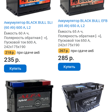
Аккумулятор BLACK BULL EFB
Аккумулятор BLACK BULL SLI
(65 Ah) 650 А, L2
(60 Ah) 600 А, L2
Ёмкость 65 А·ч,
Ёмкость 60 А·ч,
Полярность обратная [- +],
Полярность обратная [- +],
Пусковой ток 650 А,
Пусковой ток 600 А,
242x175x190
242x175x190
267
р.
при сдаче акб
218
р.
при сдаче акб
285
р.
235
р.
Купить
Купить