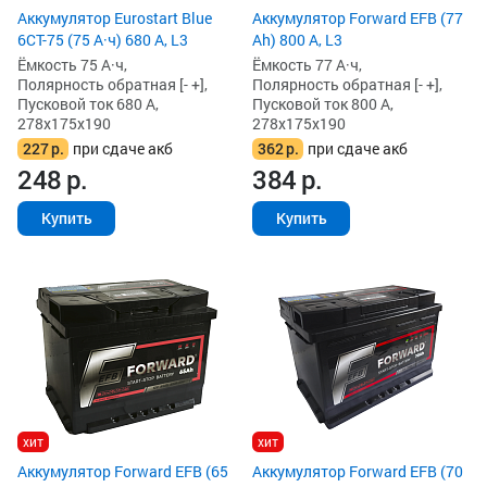
Аккумулятор Eurostart Blue
Аккумулятор Forward EFB (77
6CT-75 (75 А·ч) 680 А, L3
Ah) 800 А, L3
Ёмкость 75 А·ч,
Ёмкость 77 А·ч,
Полярность обратная [- +],
Полярность обратная [- +],
Пусковой ток 680 А,
Пусковой ток 800 А,
278x175x190
278x175x190
227
р.
при сдаче акб
362
р.
при сдаче акб
248
р.
384
р.
Купить
Купить
хит
хит
Аккумулятор Forward EFB (65
Аккумулятор Forward EFB (70