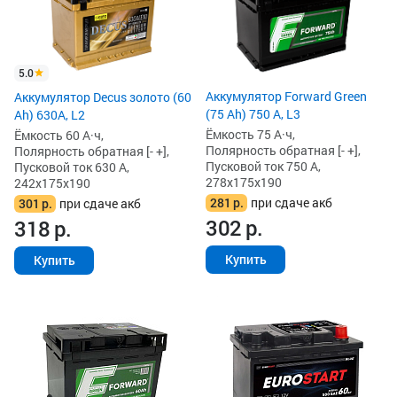
5.0
Аккумулятор Forward Green
Аккумулятор Decus золото (60
(75 Ah) 750 А, L3
Ah) 630A, L2
Ёмкость 75 А·ч,
Ёмкость 60 А·ч,
Полярность обратная [- +],
Полярность обратная [- +],
Пусковой ток 750 А,
Пусковой ток 630 А,
278x175x190
242x175x190
281
р.
при сдаче акб
301
р.
при сдаче акб
302
р.
318
р.
Купить
Купить