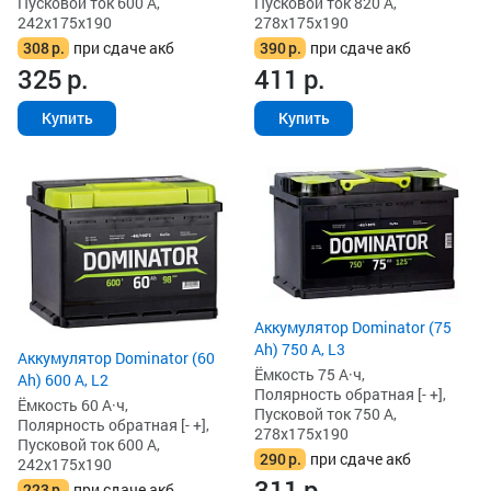
Пусковой ток 600 А,
Пусковой ток 820 А,
242x175x190
278x175x190
308
р.
при сдаче акб
390
р.
при сдаче акб
325
р.
411
р.
Купить
Купить
Аккумулятор Dominator (75
Ah) 750 А, L3
Аккумулятор Dominator (60
Ёмкость 75 А·ч,
Ah) 600 А, L2
Полярность обратная [- +],
Ёмкость 60 А·ч,
Пусковой ток 750 А,
Полярность обратная [- +],
278x175x190
Пусковой ток 600 А,
290
р.
при сдаче акб
242x175x190
311
р.
223
р.
при сдаче акб