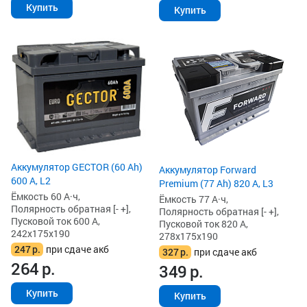
Купить
Купить
Аккумулятор GECTOR (60 Ah)
Аккумулятор Forward
600 А, L2
Premium (77 Ah) 820 А, L3
Ёмкость 60 А·ч,
Ёмкость 77 А·ч,
Полярность обратная [- +],
Полярность обратная [- +],
Пусковой ток 600 А,
Пусковой ток 820 А,
242x175x190
278x175x190
247
р.
при сдаче акб
327
р.
при сдаче акб
264
р.
349
р.
Купить
Купить