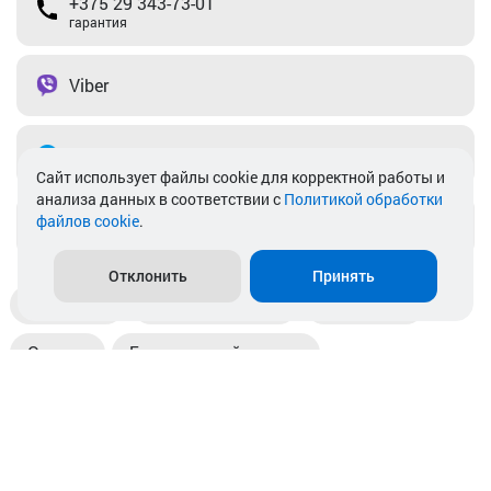
+375 29 343-73-01
гарантия
Viber
Telegram
Cайт использует файлы cookie для корректной работы и
анализа данных в соответствии с
Политикой обработки
файлов cookie
.
info@akkamulik.by
Отклонить
Принять
Доставка
Пункты выдачи
Магазины
Оплата
Безналичный расчет
Прием б/у акб
Информация
Отзывы
Контакты