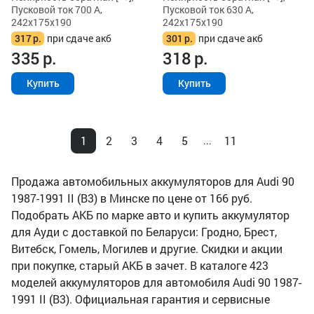
Пусковой ток 700 А,
Пусковой ток 630 А,
242x175x190
242x175x190
317
р.
при сдаче акб
301
р.
при сдаче акб
335
р.
318
р.
Купить
Купить
1
2
3
4
5
11
...
Продажа автомобильных аккумуляторов для Audi 90
1987-1991 II (B3) в Минске по цене от 166 руб.
Подобрать АКБ по марке авто и купить аккумулятор
для Ауди с доставкой по Беларуси: Гродно, Брест,
Витебск, Гомель, Могилев и другие. Скидки и акции
при покупке, старый АКБ в зачет. В каталоге 423
моделей аккумуляторов для автомобиля Audi 90 1987-
1991 II (B3). Официальная гарантия и сервисные