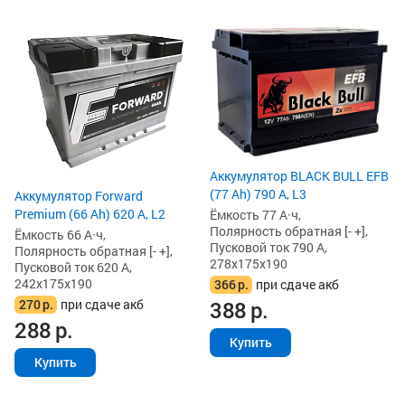
Аккумулятор BLACK BULL EFB
(77 Ah) 790 А, L3
Аккумулятор Forward
Premium (66 Ah) 620 А, L2
Ёмкость 77 А·ч,
Полярность обратная [- +],
Ёмкость 66 А·ч,
Пусковой ток 790 А,
Полярность обратная [- +],
278x175x190
Пусковой ток 620 А,
242x175x190
366
р.
при сдаче акб
270
р.
при сдаче акб
388
р.
288
р.
Купить
Купить