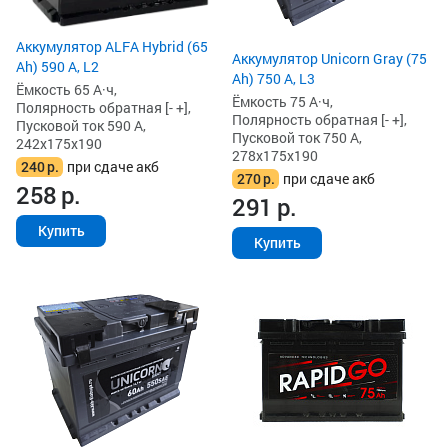
Аккумулятор ALFA Hybrid (65
Аккумулятор Unicorn Gray (75
Ah) 590 А, L2
Ah) 750 А, L3
Ёмкость 65 А·ч,
Ёмкость 75 А·ч,
Полярность обратная [- +],
Полярность обратная [- +],
Пусковой ток 590 А,
Пусковой ток 750 А,
242x175x190
278x175x190
240
р.
при сдаче акб
270
р.
при сдаче акб
258
р.
291
р.
Купить
Купить