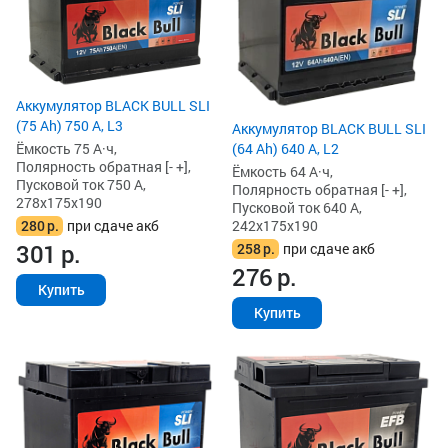
Аккумулятор BLACK BULL SLI
(75 Ah) 750 А, L3
Аккумулятор BLACK BULL SLI
Ёмкость 75 А·ч,
(64 Ah) 640 А, L2
Полярность обратная [- +],
Ёмкость 64 А·ч,
Пусковой ток 750 А,
Полярность обратная [- +],
278x175x190
Пусковой ток 640 А,
280
р.
при сдаче акб
242x175x190
301
р.
258
р.
при сдаче акб
276
р.
Купить
Купить