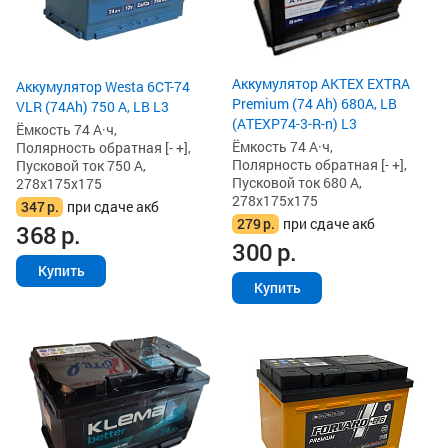
Аккумулятор AKTEX EXTRA
Аккумулятор Westa 6СТ-74
Premium (74 Ah) 680A, LB
VLR (74Ah) 750 А, LB L3
(ATEXP74-3-R-n) L3
Ёмкость 74 А·ч,
Ёмкость 74 А·ч,
Полярность обратная [- +],
Полярность обратная [- +],
Пусковой ток 750 А,
Пусковой ток 680 А,
278x175x175
278x175x175
347
р.
при сдаче акб
279
р.
при сдаче акб
368
р.
300
р.
Купить
Купить