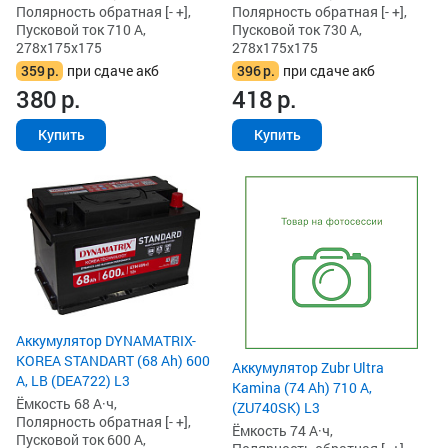
Полярность обратная [- +],
Полярность обратная [- +],
Пусковой ток 710 А,
Пусковой ток 730 А,
278x175x175
278x175x175
359
р.
при сдаче акб
396
р.
при сдаче акб
380
р.
418
р.
Купить
Купить
Аккумулятор DYNAMATRIX-
KOREA STANDART (68 Ah) 600
Аккумулятор Zubr Ultra
А, LB (DEA722) L3
Kamina (74 Ah) 710 А,
Ёмкость 68 А·ч,
(ZU740SK) L3
Полярность обратная [- +],
Ёмкость 74 А·ч,
Пусковой ток 600 А,