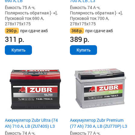
690 А, LB
700 А, LB , L3
Ёмкость 75 А·ч,
Ёмкость 74 А·ч,
Полярность обратная [- +],
Полярность обратная [- +],
Пусковой ток 690 А,
Пусковой ток 700 А,
278x175x175
278x175x175
290
р.
при сдаче акб
368
р.
при сдаче акб
311
р.
389
р.
Купить
Купить
Аккумулятор Zubr Ultra (74
Аккумулятор Zubr Premium
Ah) 710 А, LB (ZU740S) L3
(77 Ah) 730 А, LB (ZU770P) L3
Ёмкость 74 А·ч,
Ёмкость 77 А·ч,