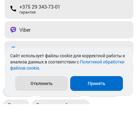
+375 29 343-73-01
гарантия
Viber
Telegram
Cайт использует файлы cookie для корректной работы и
анализа данных в соответствии с
Политикой обработки
файлов cookie
.
info@akkamulik.by
Отклонить
Принять
Доставка
Пункты выдачи
Магазины
Оплата
Безналичный расчет
Прием б/у акб
Информация
Отзывы
Контакты