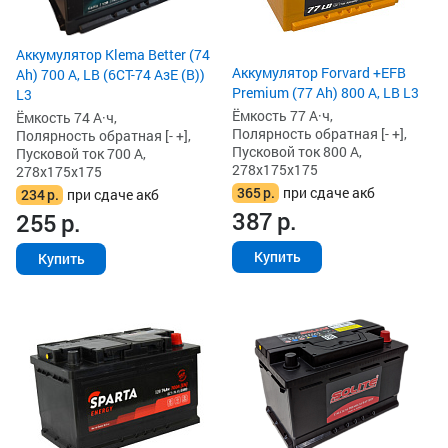
Аккумулятор Klema Better (74
Аккумулятор Forvard +EFB
Ah) 700 А, LB (6СТ-74 АзЕ (B))
Premium (77 Ah) 800 А, LB L3
L3
Ёмкость 77 А·ч,
Ёмкость 74 А·ч,
Полярность обратная [- +],
Полярность обратная [- +],
Пусковой ток 800 А,
Пусковой ток 700 А,
278x175x175
278x175x175
365
р.
при сдаче акб
234
р.
при сдаче акб
387
р.
255
р.
Купить
Купить