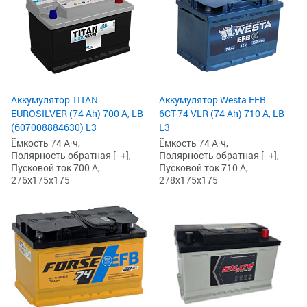
Аккумулятор TITAN
Аккумулятор Westa EFB
EUROSILVER (74 Ah) 700 А, LB
6СТ-74 VLR (74 Ah) 710 А, LB
(607008884630) L3
L3
Ёмкость 74 А·ч,
Ёмкость 74 А·ч,
Полярность обратная [- +],
Полярность обратная [- +],
Пусковой ток 700 А,
Пусковой ток 710 А,
276x175x175
278x175x175