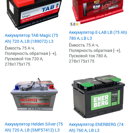
5.0
Аккумулятор E-LAB LB (75 Ah)
Аккумулятор TAB Magic (75
780 А, LB L3
Ah) 720 А, LB (189072) L3
Ёмкость 75 А·ч,
Ёмкость 75 А·ч,
Полярность обратная [- +],
Полярность обратная [- +],
Пусковой ток 780 А,
Пусковой ток 720 А,
278x175x175
278x175x175
Аккумулятор Helden Silver (75
Аккумулятор ENERBERG (74
Ah) 720 А, LB (SMF57412) L3
Ah) 760 А, LB L3