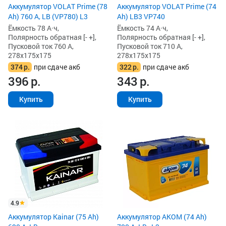
Аккумулятор VOLAT Prime (78
Аккумулятор VOLAT Prime (74
Ah) 760 А, LB (VP780) L3
Ah) LB3 VP740
Ёмкость 78 А·ч,
Ёмкость 74 А·ч,
Полярность обратная [- +],
Полярность обратная [- +],
Пусковой ток 760 А,
Пусковой ток 710 А,
278x175x175
278x175x175
374
р.
при сдаче акб
322
р.
при сдаче акб
396
р.
343
р.
Купить
Купить
4.9
Аккумулятор Kainar (75 Ah)
Аккумулятор AKOM (74 Ah)