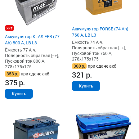
хит
Аккумулятор FORSE (74 Ah)
760 А, LB L3
Аккумулятор KLAS EFB (77
Ёмкость 74 А·ч,
Ah) 800 А, LB L3
Полярность обратная [- +],
Ёмкость 77 А·ч,
Пусковой ток 760 А,
Полярность обратная [- +],
278x175x175
Пусковой ток 800 А,
300
р.
при сдаче акб
278x175x175
321
р.
353
р.
при сдаче акб
375
р.
Купить
Купить