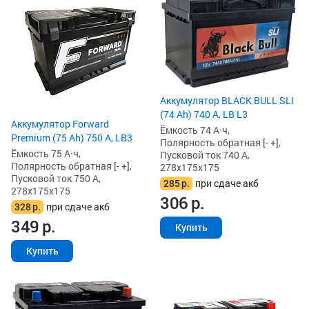
Аккумулятор BLACK BULL SLI
(74 Ah) 740 А, LB L3
Аккумулятор Forward
Ёмкость 74 А·ч,
Premium (75 Ah) 750 А, LB3
Полярность обратная [- +],
Ёмкость 75 А·ч,
Пусковой ток 740 А,
Полярность обратная [- +],
278x175x175
Пусковой ток 750 А,
285
р.
при сдаче акб
278x175x175
306
р.
328
р.
при сдаче акб
349
р.
Купить
Купить