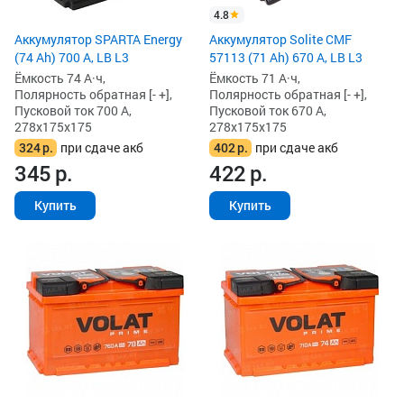
4.8
Аккумулятор SPARTA Energy
Аккумулятор Solite CMF
(74 Ah) 700 А, LB L3
57113 (71 Ah) 670 А, LB L3
Ёмкость 74 А·ч,
Ёмкость 71 А·ч,
Полярность обратная [- +],
Полярность обратная [- +],
Пусковой ток 700 А,
Пусковой ток 670 А,
278x175x175
278x175x175
324
р.
при сдаче акб
402
р.
при сдаче акб
345
р.
422
р.
Купить
Купить