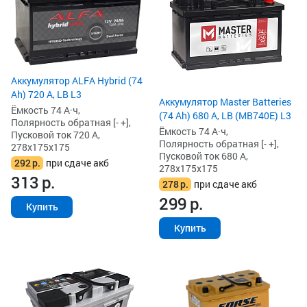
Аккумулятор ALFA Hybrid (74
Ah) 720 А, LB L3
Аккумулятор Master Batteries
Ёмкость 74 А·ч,
(74 Ah) 680 А, LB (MB740E) L3
Полярность обратная [- +],
Ёмкость 74 А·ч,
Пусковой ток 720 А,
Полярность обратная [- +],
278x175x175
Пусковой ток 680 А,
292
р.
при сдаче акб
278x175x175
313
р.
278
р.
при сдаче акб
299
р.
Купить
Купить