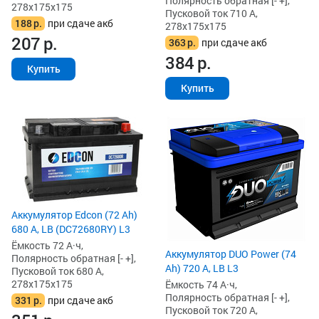
Полярность обратная [- +],
278x175x175
Пусковой ток 710 А,
188
р.
при сдаче акб
278x175x175
207
р.
363
р.
при сдаче акб
384
р.
Купить
Купить
Аккумулятор Edcon (72 Ah)
680 А, LB (DC72680RY) L3
Ёмкость 72 А·ч,
Аккумулятор DUO Power (74
Полярность обратная [- +],
Ah) 720 А, LB L3
Пусковой ток 680 А,
278x175x175
Ёмкость 74 А·ч,
Полярность обратная [- +],
331
р.
при сдаче акб
Пусковой ток 720 А,