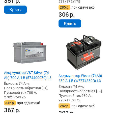
351
р.
278x175x175
285
р.
при сдаче акб
Купить
306
р.
Купить
Аккумулятор VST Silver (74
Аккумулятор Wezer (74Ah)
Ah) 700 А, LB (574400070) L3
680 А, LB (WEZ74680R) L3
Ёмкость 74 А·ч,
Ёмкость 74 А·ч,
Полярность обратная [- +],
Полярность обратная [- +],
Пусковой ток 700 А,
Пусковой ток 680 А,
278x175x175
278x175x175
346
р.
при сдаче акб
282
р.
при сдаче акб
367
р.