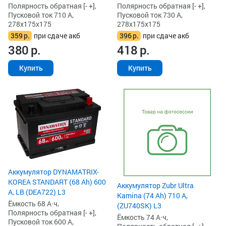
Полярность обратная [- +],
Полярность обратная [- +],
Пусковой ток 710 А,
Пусковой ток 730 А,
278x175x175
278x175x175
359
р.
при сдаче акб
396
р.
при сдаче акб
380
р.
418
р.
Купить
Купить
Аккумулятор DYNAMATRIX-
KOREA STANDART (68 Ah) 600
Аккумулятор Zubr Ultra
А, LB (DEA722) L3
Kamina (74 Ah) 710 А,
Ёмкость 68 А·ч,
(ZU740SK) L3
Полярность обратная [- +],
Ёмкость 74 А·ч,
Пусковой ток 600 А,