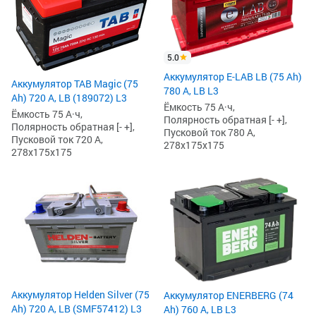
5.0
Аккумулятор E-LAB LB (75 Ah)
Аккумулятор TAB Magic (75
780 А, LB L3
Ah) 720 А, LB (189072) L3
Ёмкость 75 А·ч,
Ёмкость 75 А·ч,
Полярность обратная [- +],
Полярность обратная [- +],
Пусковой ток 780 А,
Пусковой ток 720 А,
278x175x175
278x175x175
Аккумулятор Helden Silver (75
Аккумулятор ENERBERG (74
Ah) 720 А, LB (SMF57412) L3
Ah) 760 А, LB L3