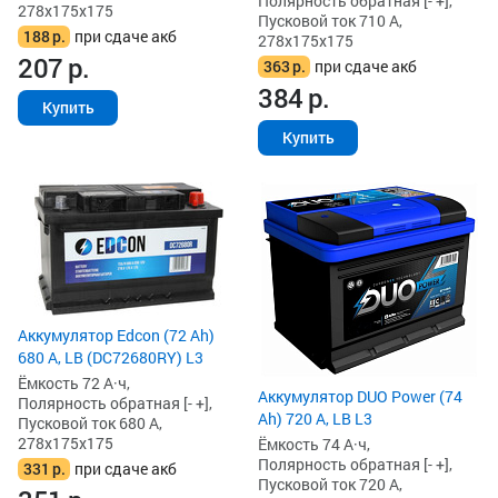
Полярность обратная [- +],
278x175x175
Пусковой ток 710 А,
188
р.
при сдаче акб
278x175x175
207
р.
363
р.
при сдаче акб
384
р.
Купить
Купить
Аккумулятор Edcon (72 Ah)
680 А, LB (DC72680RY) L3
Ёмкость 72 А·ч,
Аккумулятор DUO Power (74
Полярность обратная [- +],
Ah) 720 А, LB L3
Пусковой ток 680 А,
278x175x175
Ёмкость 74 А·ч,
Полярность обратная [- +],
331
р.
при сдаче акб
Пусковой ток 720 А,