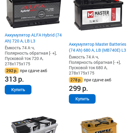
Аккумулятор ALFA Hybrid (74
Ah) 720 А, LB L3
Аккумулятор Master Batteries
Ёмкость 74 А·ч,
(74 Ah) 680 А, LB (MB740E) L3
Полярность обратная [- +],
Ёмкость 74 А·ч,
Пусковой ток 720 А,
Полярность обратная [- +],
278x175x175
Пусковой ток 680 А,
292
р.
при сдаче акб
278x175x175
313
р.
278
р.
при сдаче акб
299
р.
Купить
Купить