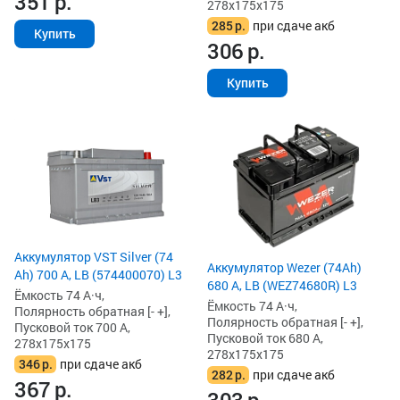
351
р.
278x175x175
285
р.
при сдаче акб
Купить
306
р.
Купить
Аккумулятор VST Silver (74
Аккумулятор Wezer (74Ah)
Ah) 700 А, LB (574400070) L3
680 А, LB (WEZ74680R) L3
Ёмкость 74 А·ч,
Ёмкость 74 А·ч,
Полярность обратная [- +],
Полярность обратная [- +],
Пусковой ток 700 А,
Пусковой ток 680 А,
278x175x175
278x175x175
346
р.
при сдаче акб
282
р.
при сдаче акб
367
р.