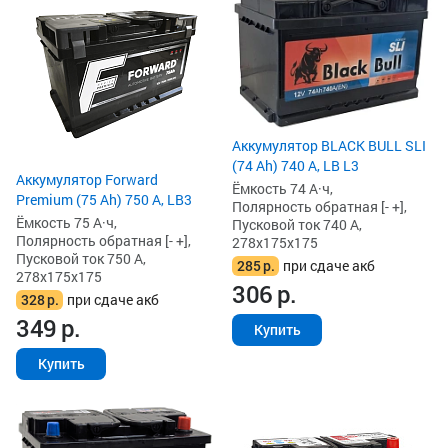
Аккумулятор BLACK BULL SLI
(74 Ah) 740 А, LB L3
Аккумулятор Forward
Ёмкость 74 А·ч,
Premium (75 Ah) 750 А, LB3
Полярность обратная [- +],
Ёмкость 75 А·ч,
Пусковой ток 740 А,
Полярность обратная [- +],
278x175x175
Пусковой ток 750 А,
285
р.
при сдаче акб
278x175x175
306
р.
328
р.
при сдаче акб
349
р.
Купить
Купить