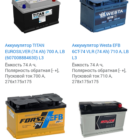
Аккумулятор TITAN
Аккумулятор Westa EFB
EUROSILVER (74 Ah) 700 А, LB
6СТ-74 VLR (74 Ah) 710 А, LB
(607008884630) L3
L3
Ёмкость 74 А·ч,
Ёмкость 74 А·ч,
Полярность обратная [- +],
Полярность обратная [- +],
Пусковой ток 700 А,
Пусковой ток 710 А,
276x175x175
278x175x175