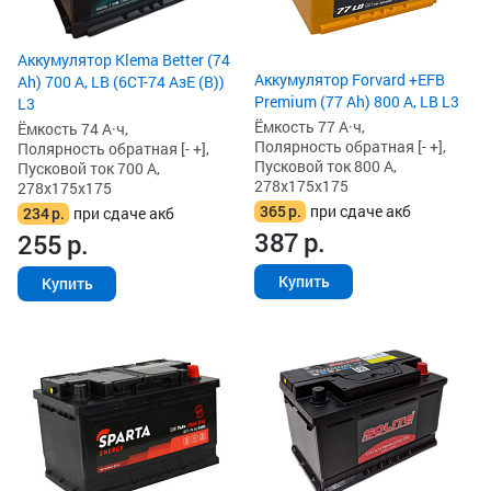
Аккумулятор Klema Better (74
Аккумулятор Forvard +EFB
Ah) 700 А, LB (6СТ-74 АзЕ (B))
Premium (77 Ah) 800 А, LB L3
L3
Ёмкость 77 А·ч,
Ёмкость 74 А·ч,
Полярность обратная [- +],
Полярность обратная [- +],
Пусковой ток 800 А,
Пусковой ток 700 А,
278x175x175
278x175x175
365
р.
при сдаче акб
234
р.
при сдаче акб
387
р.
255
р.
Купить
Купить