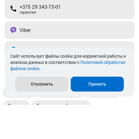
+375 29 343-73-01
гарантия
Viber
Telegram
Cайт использует файлы cookie для корректной работы и
анализа данных в соответствии с
Политикой обработки
файлов cookie
.
info@akkamulik.by
Отклонить
Принять
Доставка
Пункты выдачи
Магазины
Оплата
Безналичный расчет
Прием б/у акб
Информация
Отзывы
Контакты