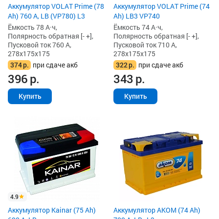
Аккумулятор VOLAT Prime (78
Аккумулятор VOLAT Prime (74
Ah) 760 А, LB (VP780) L3
Ah) LB3 VP740
Ёмкость 78 А·ч,
Ёмкость 74 А·ч,
Полярность обратная [- +],
Полярность обратная [- +],
Пусковой ток 760 А,
Пусковой ток 710 А,
278x175x175
278x175x175
374
р.
при сдаче акб
322
р.
при сдаче акб
396
р.
343
р.
Купить
Купить
4.9
Аккумулятор Kainar (75 Ah)
Аккумулятор AKOM (74 Ah)