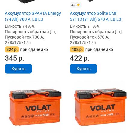
4.8
Аккумулятор SPARTA Energy
Аккумулятор Solite CMF
(74 Ah) 700 А, LB L3
57113 (71 Ah) 670 А, LB L3
Ёмкость 74 А·ч,
Ёмкость 71 А·ч,
Полярность обратная [- +],
Полярность обратная [- +],
Пусковой ток 700 А,
Пусковой ток 670 А,
278x175x175
278x175x175
324
р.
при сдаче акб
402
р.
при сдаче акб
345
р.
422
р.
Купить
Купить