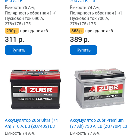
690 А, LB
700 А, LB , L3
Ёмкость 75 А·ч,
Ёмкость 74 А·ч,
Полярность обратная [- +],
Полярность обратная [- +],
Пусковой ток 690 А,
Пусковой ток 700 А,
278x175x175
278x175x175
290
р.
при сдаче акб
368
р.
при сдаче акб
311
р.
389
р.
Купить
Купить
Аккумулятор Zubr Ultra (74
Аккумулятор Zubr Premium
Ah) 710 А, LB (ZU740S) L3
(77 Ah) 730 А, LB (ZU770P) L3
Ёмкость 74 А·ч,
Ёмкость 77 А·ч,