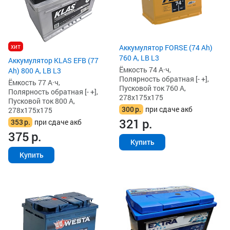
хит
Аккумулятор FORSE (74 Ah)
760 А, LB L3
Аккумулятор KLAS EFB (77
Ёмкость 74 А·ч,
Ah) 800 А, LB L3
Полярность обратная [- +],
Ёмкость 77 А·ч,
Пусковой ток 760 А,
Полярность обратная [- +],
278x175x175
Пусковой ток 800 А,
300
р.
при сдаче акб
278x175x175
321
р.
353
р.
при сдаче акб
375
р.
Купить
Купить