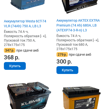
Аккумулятор AKTEX EXTRA
Аккумулятор Westa 6СТ-74
Premium (74 Ah) 680A, LB
VLR (74Ah) 750 А, LB L3
(ATEXP74-3-R-n) L3
Ёмкость 74 А·ч,
Ёмкость 74 А·ч,
Полярность обратная [- +],
Полярность обратная [- +],
Пусковой ток 750 А,
Пусковой ток 680 А,
278x175x175
278x175x175
347
р.
при сдаче акб
279
р.
при сдаче акб
368
р.
300
р.
Купить
Купить