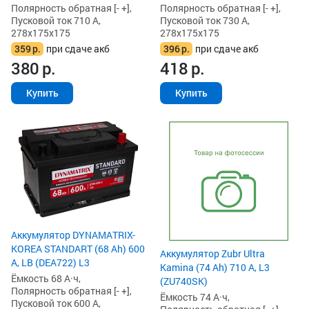
Полярность обратная [- +],
Полярность обратная [- +],
Пусковой ток 710 А,
Пусковой ток 730 А,
278x175x175
278x175x175
359
р.
при сдаче акб
396
р.
при сдаче акб
380
р.
418
р.
Купить
Купить
Аккумулятор DYNAMATRIX-
KOREA STANDART (68 Ah) 600
Аккумулятор Zubr Ultra
А, LB (DEA722) L3
Kamina (74 Ah) 710 А, L3
Ёмкость 68 А·ч,
(ZU740SK)
Полярность обратная [- +],
Ёмкость 74 А·ч,
Пусковой ток 600 А,