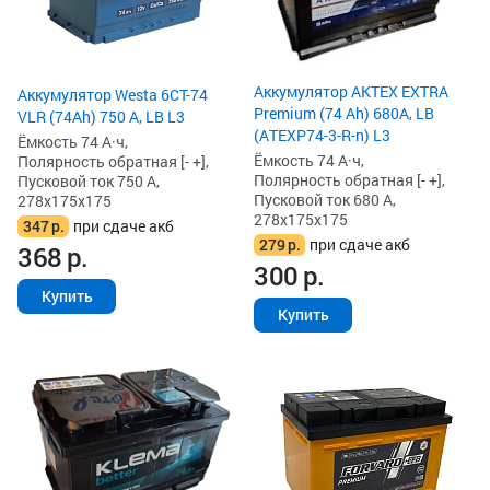
Аккумулятор AKTEX EXTRA
Аккумулятор Westa 6СТ-74
Premium (74 Ah) 680A, LB
VLR (74Ah) 750 А, LB L3
(ATEXP74-3-R-n) L3
Ёмкость 74 А·ч,
Ёмкость 74 А·ч,
Полярность обратная [- +],
Полярность обратная [- +],
Пусковой ток 750 А,
Пусковой ток 680 А,
278x175x175
278x175x175
347
р.
при сдаче акб
279
р.
при сдаче акб
368
р.
300
р.
Купить
Купить