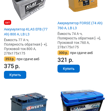
хит
Аккумулятор FORSE (74 Ah)
760 А, LB L3
Аккумулятор KLAS EFB (77
Ёмкость 74 А·ч,
Ah) 800 А, LB L3
Полярность обратная [- +],
Ёмкость 77 А·ч,
Пусковой ток 760 А,
Полярность обратная [- +],
278x175x175
Пусковой ток 800 А,
300
р.
при сдаче акб
278x175x175
321
р.
353
р.
при сдаче акб
375
р.
Купить
Купить