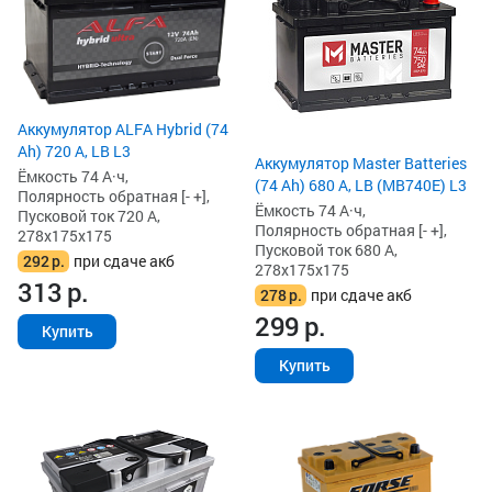
Аккумулятор ALFA Hybrid (74
Ah) 720 А, LB L3
Аккумулятор Master Batteries
Ёмкость 74 А·ч,
(74 Ah) 680 А, LB (MB740E) L3
Полярность обратная [- +],
Ёмкость 74 А·ч,
Пусковой ток 720 А,
Полярность обратная [- +],
278x175x175
Пусковой ток 680 А,
292
р.
при сдаче акб
278x175x175
313
р.
278
р.
при сдаче акб
299
р.
Купить
Купить