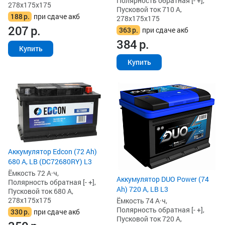
Полярность обратная [- +],
278x175x175
Пусковой ток 710 А,
188
р.
при сдаче акб
278x175x175
207
р.
363
р.
при сдаче акб
384
р.
Купить
Купить
Аккумулятор Edcon (72 Ah)
680 А, LB (DC72680RY) L3
Ёмкость 72 А·ч,
Аккумулятор DUO Power (74
Полярность обратная [- +],
Ah) 720 А, LB L3
Пусковой ток 680 А,
278x175x175
Ёмкость 74 А·ч,
Полярность обратная [- +],
330
р.
при сдаче акб
Пусковой ток 720 А,