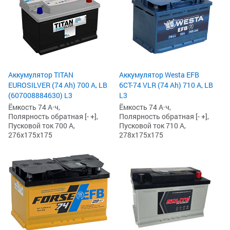
Аккумулятор TITAN
Аккумулятор Westa EFB
EUROSILVER (74 Ah) 700 А, LB
6СТ-74 VLR (74 Ah) 710 А, LB
(607008884630) L3
L3
Ёмкость 74 А·ч,
Ёмкость 74 А·ч,
Полярность обратная [- +],
Полярность обратная [- +],
Пусковой ток 700 А,
Пусковой ток 710 А,
276x175x175
278x175x175