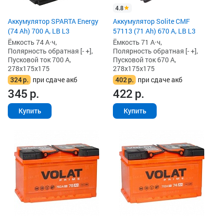
4.8
Аккумулятор SPARTA Energy
Аккумулятор Solite CMF
(74 Ah) 700 А, LB L3
57113 (71 Ah) 670 А, LB L3
Ёмкость 74 А·ч,
Ёмкость 71 А·ч,
Полярность обратная [- +],
Полярность обратная [- +],
Пусковой ток 700 А,
Пусковой ток 670 А,
278x175x175
278x175x175
324
р.
при сдаче акб
402
р.
при сдаче акб
345
р.
422
р.
Купить
Купить