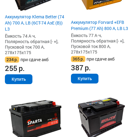
Аккумулятор Klema Better (74
Аккумулятор Forvard +EFB
Ah) 700 А, LB (6СТ-74 АзЕ (B))
Premium (77 Ah) 800 А, LB L3
L3
Ёмкость 77 А·ч,
Ёмкость 74 А·ч,
Полярность обратная [- +],
Полярность обратная [- +],
Пусковой ток 800 А,
Пусковой ток 700 А,
278x175x175
278x175x175
365
р.
при сдаче акб
234
р.
при сдаче акб
387
р.
255
р.
Купить
Купить