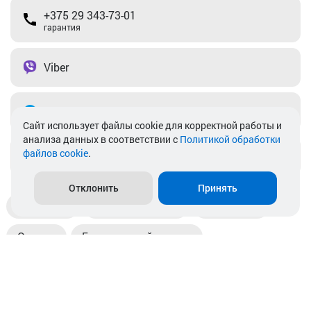
+375 29 343-73-01
гарантия
Viber
Telegram
Cайт использует файлы cookie для корректной работы и
анализа данных в соответствии с
Политикой обработки
файлов cookie
.
info@akkamulik.by
Отклонить
Принять
Доставка
Пункты выдачи
Магазины
Оплата
Безналичный расчет
Прием б/у акб
Информация
Отзывы
Контакты