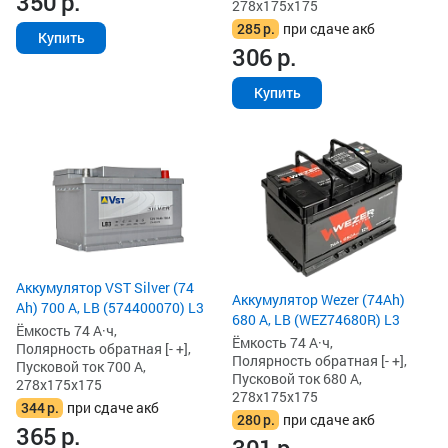
350
р.
278x175x175
285
р.
при сдаче акб
Купить
306
р.
Купить
Аккумулятор VST Silver (74
Аккумулятор Wezer (74Ah)
Ah) 700 А, LB (574400070) L3
680 А, LB (WEZ74680R) L3
Ёмкость 74 А·ч,
Ёмкость 74 А·ч,
Полярность обратная [- +],
Полярность обратная [- +],
Пусковой ток 700 А,
Пусковой ток 680 А,
278x175x175
278x175x175
344
р.
при сдаче акб
280
р.
при сдаче акб
365
р.