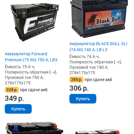
Аккумулятор BLACK BULL SLI
(74 Ah) 740 А, LB L3
Аккумулятор Forward
Ёмкость 74 А·ч,
Premium (75 Ah) 750 А, LB3
Полярность обратная [- +],
Ёмкость 75 А·ч,
Пусковой ток 740 А,
Полярность обратная [- +],
278x175x175
Пусковой ток 750 А,
285
р.
при сдаче акб
278x175x175
306
р.
328
р.
при сдаче акб
349
р.
Купить
Купить