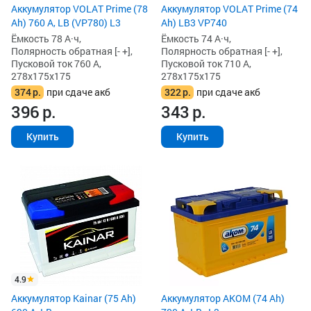
Аккумулятор VOLAT Prime (78
Аккумулятор VOLAT Prime (74
Ah) 760 А, LB (VP780) L3
Ah) LB3 VP740
Ёмкость 78 А·ч,
Ёмкость 74 А·ч,
Полярность обратная [- +],
Полярность обратная [- +],
Пусковой ток 760 А,
Пусковой ток 710 А,
278x175x175
278x175x175
374
р.
при сдаче акб
322
р.
при сдаче акб
396
р.
343
р.
Купить
Купить
4.9
Аккумулятор Kainar (75 Ah)
Аккумулятор AKOM (74 Ah)