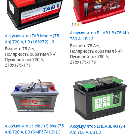
5.0
Аккумулятор E-LAB LB (75 Ah)
Аккумулятор TAB Magic (75
780 А, LB L3
Ah) 720 А, LB (189072) L3
Ёмкость 75 А·ч,
Ёмкость 75 А·ч,
Полярность обратная [- +],
Полярность обратная [- +],
Пусковой ток 780 А,
Пусковой ток 720 А,
278x175x175
278x175x175
Аккумулятор Helden Silver (75
Аккумулятор ENERBERG (74
Ah) 720 А, LB (SMF57412) L3
Ah) 760 А, LB L3