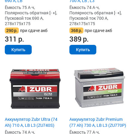
690 А, LB
700 А, LB , L3
Ёмкость 75 А·ч,
Ёмкость 74 А·ч,
Полярность обратная [- +],
Полярность обратная [- +],
Пусковой ток 690 А,
Пусковой ток 700 А,
278x175x175
278x175x175
290
р.
при сдаче акб
368
р.
при сдаче акб
311
р.
389
р.
Купить
Купить
Аккумулятор Zubr Ultra (74
Аккумулятор Zubr Premium
Ah) 710 А, LB L3 (ZU740S)
(77 Ah) 730 А, LB L3 (ZU770P)
Ёмкость 74 А·ч,
Ёмкость 77 А·ч,