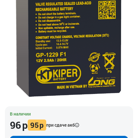
В наличии
96
р
95
р
при сдаче акб