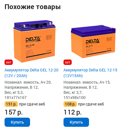
Похожие товары
Ак
(1
Но
На
Ве
15
6
6
хит
хит
Аккумулятор Delta GEL 12-20
Аккумулятор Delta GEL 12-15
(12V / 20Ah)
(12V15Ah)
Номинал. емкость, Ач 20,
Номинал. емкость, Ач 15,
Напряжение, В 12,
Напряжение, В 12,
Вес, кг 5,3,
Вес, кг 3,7,
181x77x167
151x98x100
151
р.
при сдаче акб
108
р.
при сдаче акб
157
р.
112
р.
Купить
Купить