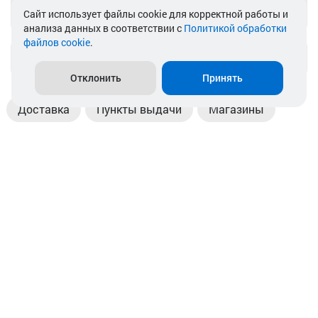
Telegram
Cайт использует файлы cookie для корректной работы и
анализа данных в соответствии с
Политикой обработки
файлов cookie
.
info@akkamulik.by
Отклонить
Принять
Доставка
Пункты выдачи
Магазины
Оплата
Безналичный расчет
Прием б/у акб
Информация
Отзывы
Контакты
© 2026. ООО «Аккамулик». 220056, Беларусь, г. Минск,
пр. Независимости, д.199.
УНП 192748524. Зарегистрирован в торговом реестре
№ 369712 от 01.03.2017