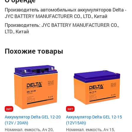
Производитель автомобильных аккумуляторов Delta -
JYC BATTERY MANUFACTURER CO., LTD., Китай
Производитель: JYC BATTERY MANUFACTURER CO.,
LTD., Китай
Похожие товары
Ак
(1
Но
На
Ве
15
6
6
хит
хит
Аккумулятор Delta GEL 12-20
Аккумулятор Delta GEL 12-15
(12V / 20Ah)
(12V15Ah)
Номинал. емкость, Ач 20,
Номинал. емкость, Ач 15,