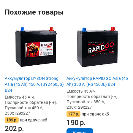
Похожие товары
Ак
As
Ём
По
Пу
23
2
2
Аккумулятор BYZON Strong
Аккумулятор RAPID GO Asia (45
Asia (45 Ah) 450 А, (BYZ450JS)
Ah) 350 А, (RG450JE) B24
B24
Ёмкость 45 А·ч,
Полярность обратная [- +],
Ёмкость 45 А·ч,
Пусковой ток 350 А,
Полярность обратная [- +],
238x129x227
Пусковой ток 450 А,
238x129x227
177
р.
при сдаче акб
189
р.
при сдаче акб
190
р.
202
р.
Купить