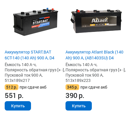
Ак
(1
Ём
По
Пу
51
6
6
Аккумулятор START.BAT
Аккумулятор Atlant Black (140
6СТ-140 (140 Ah) 900 А, D4
Ah) 900 А, (AB1403SU) D4
Ёмкость 140 А·ч,
Ёмкость 140 А·ч,
Полярность обратная груз [+ -],
Полярность обратная груз [+ -],
Пусковой ток 900 А,
Пусковой ток 900 А,
513x189x217
513x189x223
512
р.
при сдаче акб
345
р.
при сдаче акб
551
р.
390
р.
Купить
Купить