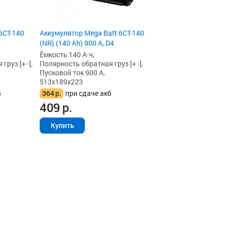
6CT-140
Аккумулятор Mega Batt 6CT-140
(NR) (140 Ah) 900 А, D4
Ёмкость 140 А·ч,
руз [+ -],
Полярность обратная груз [+ -],
Пусковой ток 900 А,
513x189x223
б
364
р.
при сдаче акб
409
р.
Купить