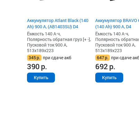
Аккумулятор Atlant Black (140
Аккумулятор BRAVO 
Ah) 900 А, (AB1403SU) D4
(140 Ah) 900 А, D4
Ёмкость 140 А·ч,
Ёмкость 140 А·ч,
Полярность обратная груз [+ -],
Полярность обратная г
Пусковой ток 900 А,
Пусковой ток 900 А,
513x189x223
513x189x223
345
р.
при сдаче акб
647
р.
при сдаче ак
390
р.
692
р.
Купить
Купить