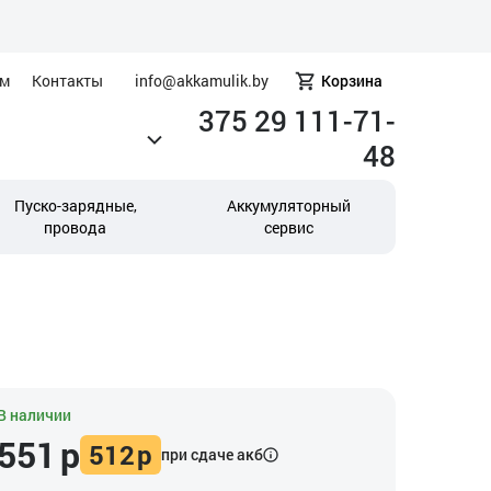
ам
Контакты
info@akkamulik.by
Корзина
375 29 111-71-
48
Пуско-зарядные,
Аккумуляторный
провода
сервис
В наличии
551
р
512
р
при сдаче акб