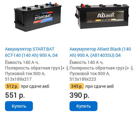
(N
Ём
По
Пу
51
3
4
Аккумулятор START.BAT
Аккумулятор Atlant Black (140
6СТ-140 (140 Ah) 900 А, D4
Ah) 900 А, (AB1403SU) D4
Ёмкость 140 А·ч,
Ёмкость 140 А·ч,
Полярность обратная груз [+ -],
Полярность обратная груз [+ -],
Пусковой ток 900 А,
Пусковой ток 900 А,
513x189x217
513x189x223
512
р.
при сдаче акб
345
р.
при сдаче акб
551
р.
390
р.
Купить
Купить