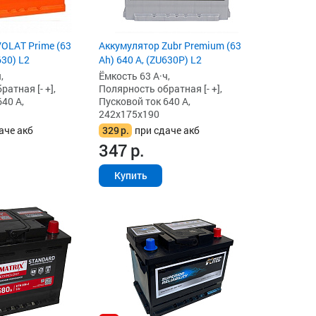
OLAT Prime (63
Аккумулятор Zubr Premium (63
630) L2
Ah) 640 А, (ZU630P) L2
,
Ёмкость 63 А·ч,
атная [- +],
Полярность обратная [- +],
40 А,
Пусковой ток 640 А,
242x175x190
аче акб
329
р.
при сдаче акб
347
р.
Купить