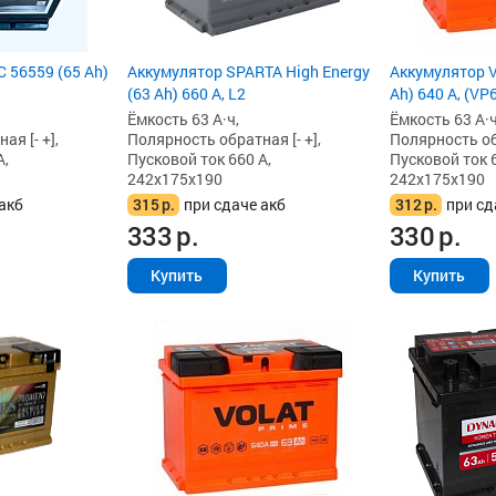
 56559 (65 Ah)
Аккумулятор SPARTA High Energy
Аккумулятор V
(63 Ah) 660 А, L2
Ah) 640 А, (VP
Ёмкость 63 А·ч,
Ёмкость 63 А·ч
я [- +],
Полярность обратная [- +],
Полярность обр
А,
Пусковой ток 660 А,
Пусковой ток 6
242x175x190
242x175x190
акб
315
р.
при сдаче акб
312
р.
при сд
333
р.
330
р.
Купить
Купить