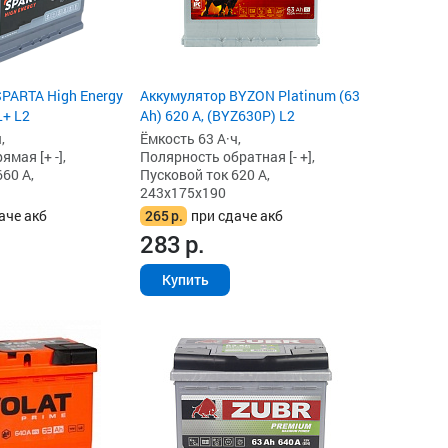
PARTA High Energy
Аккумулятор BYZON Platinum (63
L+ L2
Ah) 620 А, (BYZ630P) L2
,
Ёмкость 63 А·ч,
мая [+ -],
Полярность обратная [- +],
60 А,
Пусковой ток 620 А,
243x175x190
аче акб
265
р.
при сдаче акб
283
р.
Купить