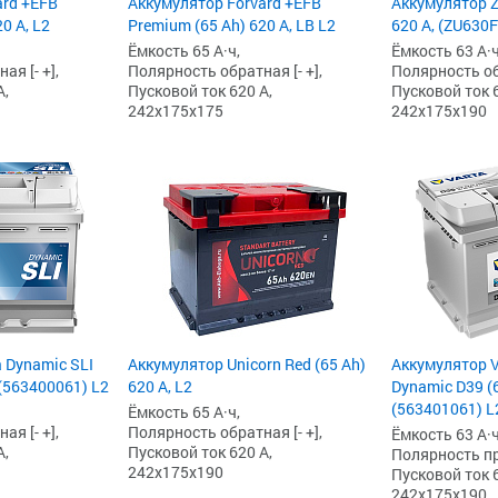
ard +EFB
Аккумулятор Forvard +EFB
Аккумулятор Z
0 А, L2
Premium (65 Ah) 620 А, LB L2
620 А, (ZU630F
Ёмкость 65 А·ч,
Ёмкость 63 А·ч
я [- +],
Полярность обратная [- +],
Полярность обр
А,
Пусковой ток 620 А,
Пусковой ток 6
242x175x175
242x175x190
 Dynamic SLI
Аккумулятор Unicorn Red (65 Ah)
Аккумулятор Va
 (563400061) L2
620 А, L2
Dynamic D39 (6
(563401061) L
Ёмкость 65 А·ч,
я [- +],
Полярность обратная [- +],
Ёмкость 63 А·ч
А,
Пусковой ток 620 А,
Полярность пря
242x175x190
Пусковой ток 6
242x175x190