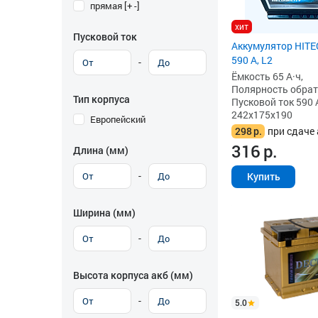
прямая [+ -]
хит
Пусковой ток
Аккумулятор HITEC
590 А, L2
-
Ёмкость 65 А·ч,
Полярность обратна
Тип корпуса
Пусковой ток 590 
242x175x190
Европейский
298
р.
при сдаче 
316
р.
Длина (мм)
-
Купить
Ширина (мм)
-
Высота корпуса акб (мм)
-
5.0