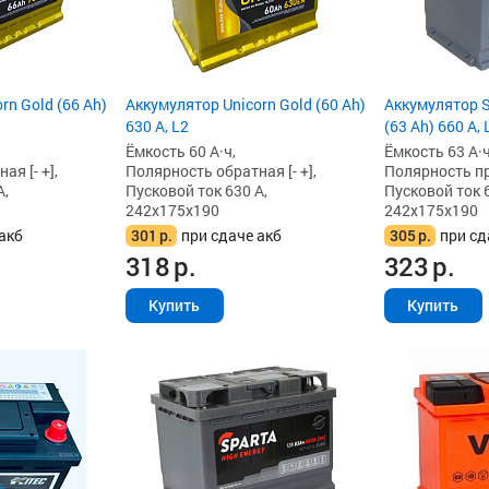
rn Gold (66 Ah)
Аккумулятор Unicorn Gold (60 Ah)
Аккумулятор S
630 А, L2
(63 Ah) 660 А, 
Ёмкость 60 А·ч,
Ёмкость 63 А·ч
я [- +],
Полярность обратная [- +],
Полярность пря
А,
Пусковой ток 630 А,
Пусковой ток 6
242x175x190
242x175x190
акб
301
р.
при сдаче акб
305
р.
при сд
318
р.
323
р.
Купить
Купить