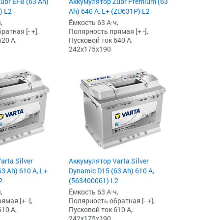
ubr EFB (63 Ah)
Аккумулятор Zubr Premium (63
) L2
Ah) 640 А, L+ (ZU631P) L2
,
Ёмкость 63 А·ч,
атная [- +],
Полярность прямая [+ -],
20 А,
Пусковой ток 640 А,
242x175x190
rta Silver
Аккумулятор Varta Silver
3 Ah) 610 А, L+
Dynamic D15 (63 Ah) 610 А,
2
(563400061) L2
,
Ёмкость 63 А·ч,
мая [+ -],
Полярность обратная [- +],
10 А,
Пусковой ток 610 А,
242x175x190