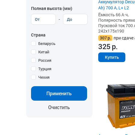
Аккумулятор Decus
Ah) 700 А, L+ L2
Полная высота (мм)
Ёмкость 66 А·ч,
-
Полярность прямая 
Пусковой ток 700 
242x175x190
Страна
307
р.
при сдаче 
Беларусь
325
р.
Китай
Купить
Россия
Турция
Чехия
Применить
Очистить