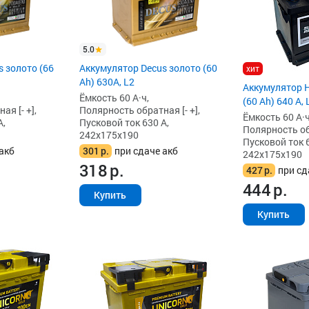
5.0
 золото (66
Аккумулятор Decus золото (60
хит
Ah) 630A, L2
Аккумулятор 
Ёмкость 60 А·ч,
(60 Ah) 640 А, 
я [- +],
Полярность обратная [- +],
Ёмкость 60 А·ч
А,
Пусковой ток 630 А,
Полярность обр
242x175x190
Пусковой ток 6
акб
301
р.
при сдаче акб
242x175x190
318
р.
427
р.
при сд
444
р.
Купить
Купить