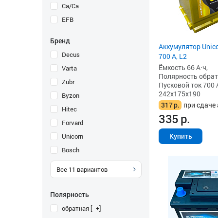
Ca/Ca
EFB
Бренд
Аккумулятор Unico
Decus
700 А, L2
Ёмкость 66 А·ч,
Varta
Полярность обратна
Zubr
Пусковой ток 700 
242x175x190
Byzon
317
р.
при сдаче 
Hitec
335
р.
Forvard
Купить
Unicorn
Bosch
Все
11
вариантов
Полярность
обратная [- +]