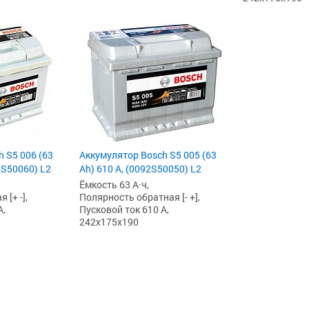
 S5 006 (63
Аккумулятор Bosch S5 005 (63
2S50060) L2
Ah) 610 А, (0092S50050) L2
Ёмкость 63 А·ч,
[+ -],
Полярность обратная [- +],
А,
Пусковой ток 610 А,
242x175x190