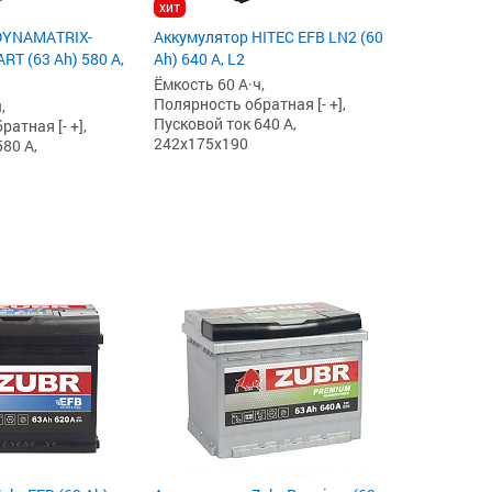
хит
DYNAMATRIX-
Аккумулятор HITEC EFB LN2 (60
T (63 Ah) 580 А,
Ah) 640 А, L2
Ёмкость 60 А·ч,
Полярность обратная [- +],
,
Пусковой ток 640 А,
атная [- +],
242x175x190
80 А,