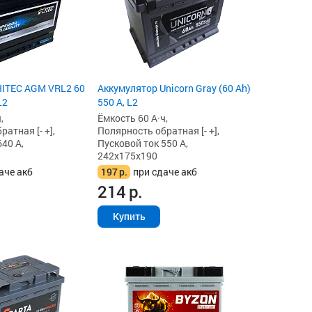
HITEC AGM VRL2 60
Аккумулятор Unicorn Gray (60 Ah)
L2
550 А, L2
,
Ёмкость 60 А·ч,
атная [- +],
Полярность обратная [- +],
40 А,
Пусковой ток 550 А,
242x175x190
аче акб
197
р.
при сдаче акб
214
р.
Купить