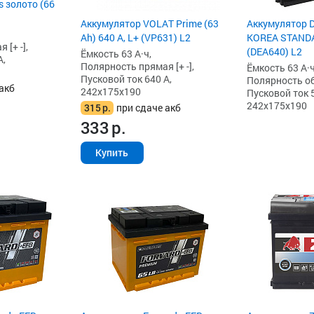
 золото (66
Аккумулятор VOLAT Prime (63
Аккумулятор 
Ah) 640 А, L+ (VP631) L2
KOREA STANDAR
[+ -],
(DEA640) L2
Ёмкость 63 А·ч,
А,
Полярность прямая [+ -],
Ёмкость 63 А·ч
Пусковой ток 640 А,
Полярность обр
акб
242x175x190
Пусковой ток 5
242x175x190
315
р.
при сдаче акб
333
р.
Купить