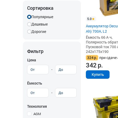
Сортировка
Популярные
5.0
Дешевые
Аккумулятор Decus
Ah) 700A, L2
Дорогие
Ёмкость 66 А·ч,
Полярность обратна
Пусковой ток 700 
Фильтр
242x175x190
324
р.
при сдаче 
Цена
342
р.
-
Купить
Ёмкость
-
Технология
AGM