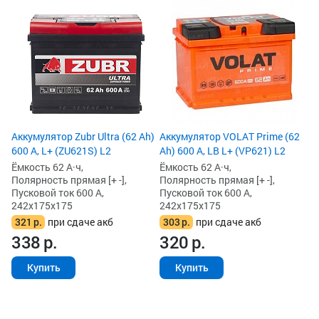
Ак
Ah
Ём
По
Пу
24
2
2
Аккумулятор Zubr Ultra (62 Ah)
Аккумулятор VOLAT Prime (62
600 А, L+ (ZU621S) L2
Ah) 600 А, LB L+ (VP621) L2
Ёмкость 62 А·ч,
Ёмкость 62 А·ч,
Полярность прямая [+ -],
Полярность прямая [+ -],
Пусковой ток 600 А,
Пусковой ток 600 А,
242x175x175
242x175x175
321
р.
при сдаче акб
303
р.
при сдаче акб
338
р.
320
р.
Купить
Купить