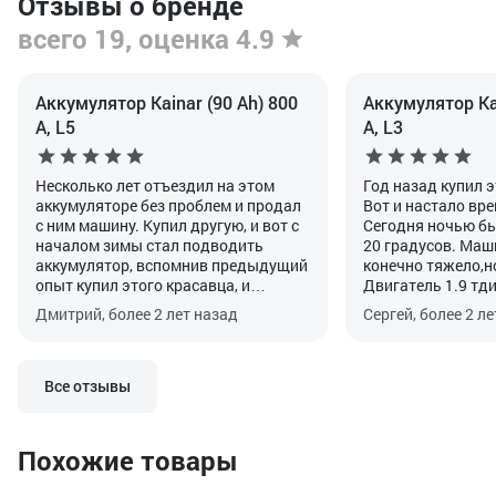
Отзывы о бренде
всего 19, оценка 4.9
Аккумулятор Kainar (90 Ah) 800
Аккумулятор Kai
А, L5
А, L3
Несколько лет отъездил на этом
Год назад купил 
аккумуляторе без проблем и продал
Вот и настало вр
с ним машину. Купил другую, и вот с
Сегодня ночью бы
началом зимы стал подводить
20 градусов. Маши
аккумулятор, вспомнив предыдущий
конечно тяжело,но
опыт купил этого красавца, и
Двигатель 1.9 тди
машину будто подменили, стала
его можно лишь че
Дмитрий, более 2 лет назад
Сергей, более 2 л
заводиться с пол-оборота.
Все отзывы
Похожие товары