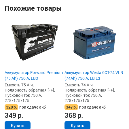
Похожие товары
Ак
А,
Ём
По
Пу
27
3
3
Аккумулятор Forward Premium
Аккумулятор Westa 6СТ-74 VLR
(75 Ah) 750 А, LB3
(74Ah) 750 А, LB L3
Ёмкость 75 А·ч,
Ёмкость 74 А·ч,
Полярность обратная [- +],
Полярность обратная [- +],
Пусковой ток 750 А,
Пусковой ток 750 А,
278x175x175
278x175x175
328
р.
при сдаче акб
347
р.
при сдаче акб
349
р.
368
р.
Купить
Купить