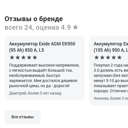
Отзывы о бренде
всего 24, оценка 4.9
Аккумулятор Exide AGM EK950
Аккумулятор Ex
(95 Ah) 850 А, L5
(105 Ah) 950 А, 
Поддерживает высокое напряжение,
Покупал 2 года н
с легкостью выдаёт большой ток,
3.0 дизель есть в
необслуживаемый, быстро
запускаю (без зап
заряжается. Мне достался дешевле
минут 5-10 до вых
рыночной цены, но да - дорогой
показывает практ
хорошо. Отлично 
Дмитрий, более 3 лет назад
своей функцией. Г
Аноним, более 3 л
прописать после у
особенность авто
Все отзывы