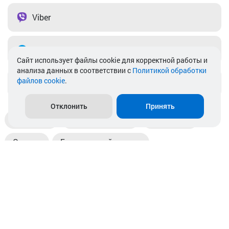
Viber
Telegram
Cайт использует файлы cookie для корректной работы и
анализа данных в соответствии с
Политикой обработки
файлов cookie
.
info@akkamulik.by
Отклонить
Принять
Доставка
Пункты выдачи
Магазины
Оплата
Безналичный расчет
Прием б/у акб
Информация
Отзывы
Контакты
© 2026. ООО «Аккамулик». 220056, Беларусь, г. Минск,
пр. Независимости, д.199.