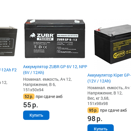
Аккумулятор ZUBR GP 6V 12, NPP
-12Ah F2
(6V / 12Ah)
Аккумулятор Kiper GP
Номинал. емкость, Ач 12,
(12V / 12Ah)
 12,
Напряжение, В 6,
Номинал. емкость, Ач 
151x50x94
Напряжение, В 12,
52
р.
при сдаче акб
Вес, кг 3,68,
55
р.
151x98x98
95
р.
при сдаче акб
Купить
98
р.
Купить