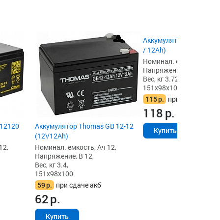
Аккумулятор Delta HR 1
/ 12Ah)
Номинал. емкость, Ач 1
Напряжение, В 12,
Вес, кг 3.72,
151x98x101
115
р.
при сдаче акб
118
р.
-12120
Аккумулятор Thomas GB 12-12
Купить
(12V12Ah)
12,
Номинал. емкость, Ач 12,
Напряжение, В 12,
Вес, кг 3.4,
151x98x100
59
р.
при сдаче акб
62
р.
Купить