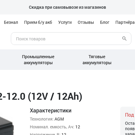
Скидка при самовывозе из магазинов
Безнал
Прием б/у акб
Услуги
Отзывы
Блог
Партнёр
Промышленные
Тяговые
аккумуляторы
аккумуляторы
12.0 (12V / 12Ah)
Характеристики
Под
Технология:
AGM
Оста
Номинал. емкость, Ач:
12
появ
хара
Напряжение, В:
12