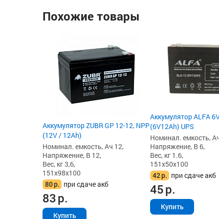
Похожие товары
Аккумулятор ALFA 6V
Аккумулятор ZUBR GP 12-12, NPP
(6V12Ah) UPS
(12V / 12Ah)
Номинал. емкость, Ач
Номинал. емкость, Ач 12,
Напряжение, В 6,
Напряжение, В 12,
Вес, кг 1.6,
Вес, кг 3,6,
151x50x100
151x98x100
42
р.
при сдаче акб
80
р.
при сдаче акб
45
р.
83
р.
Купить
Купить