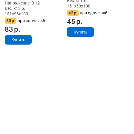
Вес, кг 1.6,
Напряжение, В 12,
151x50x100
Вес, кг 3,6,
42
р.
при сдаче акб
151x98x100
45
р.
80
р.
при сдаче акб
83
р.
Купить
Купить