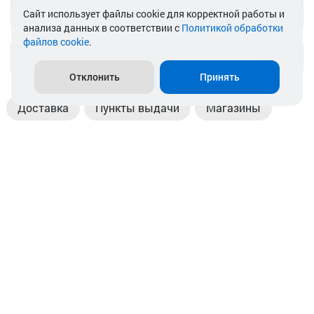
Telegram
Cайт использует файлы cookie для корректной работы и
анализа данных в соответствии с
Политикой обработки
файлов cookie
.
info@akkamulik.by
Отклонить
Принять
Доставка
Пункты выдачи
Магазины
Оплата
Безналичный расчет
Прием б/у акб
Информация
Отзывы
Контакты
© 2026. ООО «Аккамулик». 220056, Беларусь, г. Минск,
пр. Независимости, д.199.
УНП 192748524. Зарегистрирован в торговом реестре
№ 369712 от 01.03.2017