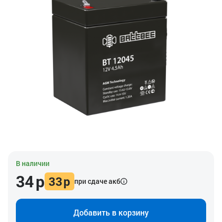
В наличии
34
р
33
р
при сдаче акб
Добавить в корзину