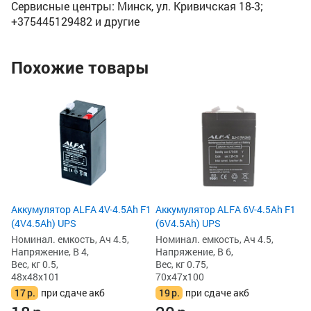
Сервисные центры: Минск, ул. Кривичская 18-3;
+375445129482 и другие
Похожие товары
Ак
NP
Но
На
Ве
47
1
1
Аккумулятор ALFA 4V-4.5Ah F1
Аккумулятор ALFA 6V-4.5Ah F1
(4V4.5Ah) UPS
(6V4.5Ah) UPS
Номинал. емкость, Ач 4.5,
Номинал. емкость, Ач 4.5,
Напряжение, В 4,
Напряжение, В 6,
Вес, кг 0.5,
Вес, кг 0.75,
48x48x101
70x47x100
17
р.
при сдаче акб
19
р.
при сдаче акб