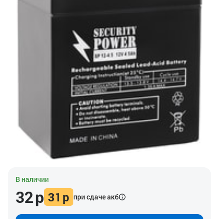
В наличии
32
р
31
р
при сдаче акб