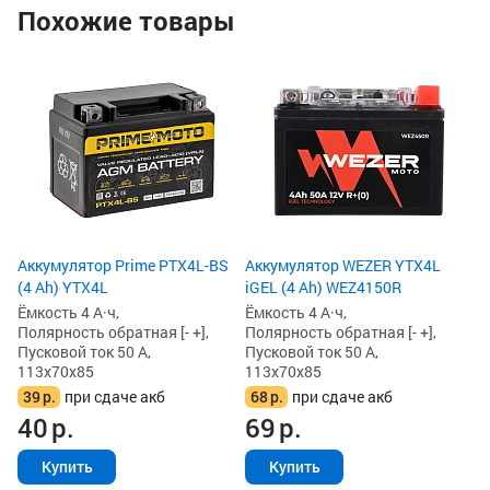
Похожие товары
Ак
Ah
Ём
По
Пу
11
5
5
Аккумулятор Prime PTX4L-BS
Аккумулятор WEZER YTX4L
(4 Ah) YTX4L
iGEL (4 Ah) WEZ4150R
Ёмкость 4 А·ч,
Ёмкость 4 А·ч,
Полярность обратная [- +],
Полярность обратная [- +],
Пусковой ток 50 А,
Пусковой ток 50 А,
113x70x85
113x70x85
39
р.
при сдаче акб
68
р.
при сдаче акб
40
р.
69
р.
Купить
Купить