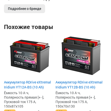
Подробнее о бренде
Похожие товары
4
Ак
(1
Ём
По
Пу
15
1
1
Аккумулятор RDrive eXtremal
Аккумулятор RDrive eXtremal
Iridium YT12A-BS (10 Ah)
Iridium YT12B-BS (10 Ah)
Ёмкость 10 А·ч,
Ёмкость 10 А·ч,
Полярность прямая [+ -],
Полярность прямая [+ -],
Пусковой ток 175 А,
Пусковой ток 175 А,
150x87x105
150x70x130