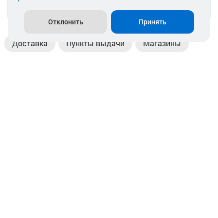
info@akkamulik.by
Отклонить
Принять
Доставка
Пункты выдачи
Магазины
Оплата
Безналичный расчет
Прием б/у акб
Информация
Отзывы
Контакты
© 2026. ООО «Аккамулик». 220056, Беларусь, г. Минск,
пр. Независимости, д.199.
УНП 192748524. Зарегистрирован в торговом реестре
№ 369712 от 01.03.2017