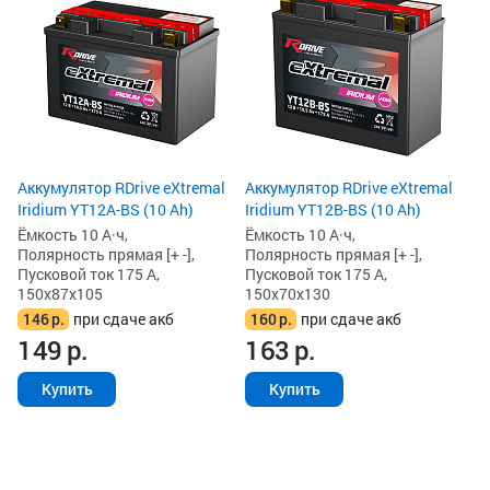
(1
Ём
По
Пу
15
1
1
Аккумулятор RDrive eXtremal
Аккумулятор RDrive eXtremal
Iridium YT12A-BS (10 Ah)
Iridium YT12B-BS (10 Ah)
Ёмкость 10 А·ч,
Ёмкость 10 А·ч,
Полярность прямая [+ -],
Полярность прямая [+ -],
Пусковой ток 175 А,
Пусковой ток 175 А,
150x87x105
150x70x130
146
р.
при сдаче акб
160
р.
при сдаче акб
149
р.
163
р.
Купить
Купить