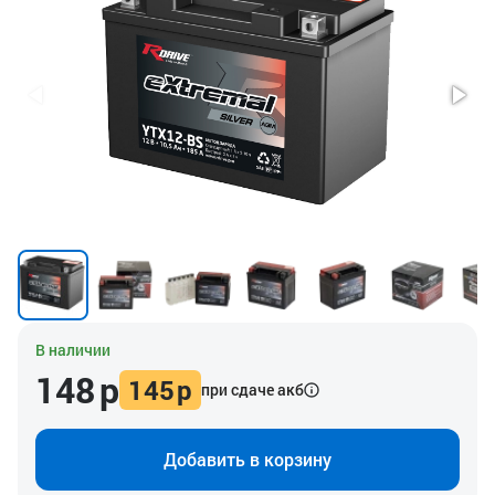
В наличии
148
р
145
р
при сдаче акб
Добавить в корзину