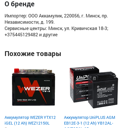
О бренде
Импортер: ООО Аккамулик, 220056, г. Минск, пр.
Независимости, д. 199.
Сервисные центры: Минск, ул. Кривичская 18-3;
+375445129482 и другие
Похожие товары
Ак
(1
Ём
По
Пу
13
1
2
Аккумулятор WEZER YTX12
Аккумулятор UniPLUS AGM
iGEL (12 Ah) WEZ12150L
EB12E-3-1 (12 Ah) YB12AL-