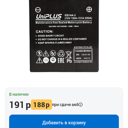
В наличии
191
р
188
р
при сдаче акб
Добавить в корзину