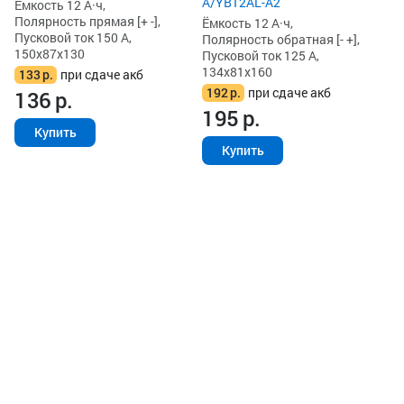
A/YB12AL-A2
Ёмкость 12 А·ч,
Полярность прямая [+ -],
Ёмкость 12 А·ч,
Пусковой ток 150 А,
Полярность обратная [- +],
150x87x130
Пусковой ток 125 А,
134x81x160
133
р.
при сдаче акб
192
р.
при сдаче акб
136
р.
195
р.
Купить
Купить