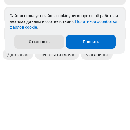
Telegram
Cайт использует файлы cookie для корректной работы и
анализа данных в соответствии с
Политикой обработки
файлов cookie
.
info@akkamulik.by
Отклонить
Принять
Доставка
Пункты выдачи
Магазины
Оплата
Безналичный расчет
Прием б/у акб
Информация
Отзывы
Контакты
© 2026. ООО «Аккамулик». 220056, Беларусь, г. Минск,
пр. Независимости, д.199.
УНП 192748524. Зарегистрирован в торговом реестре
№ 369712 от 01.03.2017