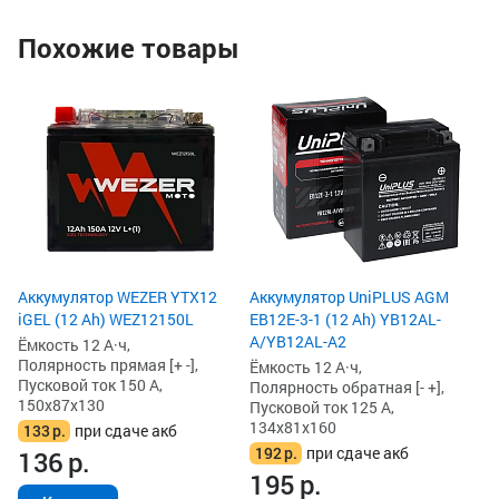
Похожие товары
Ак
(1
Ём
По
Пу
13
1
1
Аккумулятор WEZER YTX12
Аккумулятор UniPLUS AGM
iGEL (12 Ah) WEZ12150L
EB12E-3-1 (12 Ah) YB12AL-
A/YB12AL-A2
Ёмкость 12 А·ч,
Полярность прямая [+ -],
Ёмкость 12 А·ч,
Пусковой ток 150 А,
Полярность обратная [- +],
150x87x130
Пусковой ток 125 А,
134x81x160
133
р.
при сдаче акб
192
р.
при сдаче акб
136
р.
195
р.