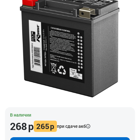
В наличии
268
р
265
р
при сдаче акб