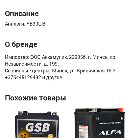
Описание
Аналоги: YB30L-B.
О бренде
Импортер: ООО Аккамулик, 220056, г. Минск, пр.
Независимости, д. 199.
Сервисные центры: Минск, ул. Кривичская 18-3;
+375445129482 и другие
Похожие товары
Ак
iG
Ём
По
Пу