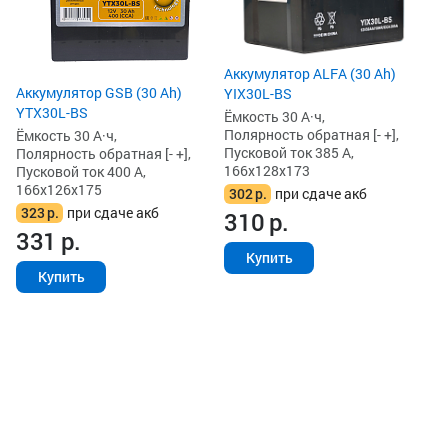
16
3
3
Аккумулятор ALFA (30 Ah)
Аккумулятор GSB (30 Ah)
YIX30L-BS
YTX30L-BS
Ёмкость 30 А·ч,
Полярность обратная [- +],
Ёмкость 30 А·ч,
Пусковой ток 385 А,
Полярность обратная [- +],
166x128x173
Пусковой ток 400 А,
166x126x175
302
р.
при сдаче акб
323
р.
при сдаче акб
310
р.
331
р.
Купить
Купить