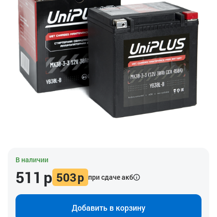
В наличии
511
р
503
р
при сдаче акб
Добавить в корзину