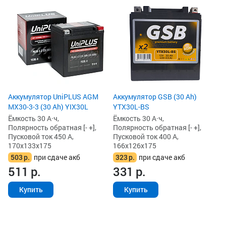
Ак
iG
Ём
По
Пу
16
3
3
Аккумулятор UniPLUS AGM
Аккумулятор GSB (30 Ah)
MX30-3-3 (30 Ah) YIX30L
YTX30L-BS
Ёмкость 30 А·ч,
Ёмкость 30 А·ч,
Полярность обратная [- +],
Полярность обратная [- +],
Пусковой ток 450 А,
Пусковой ток 400 А,
170x133x175
166x126x175
503
р.
при сдаче акб
323
р.
при сдаче акб
511
р.
331
р.
Купить
Купить