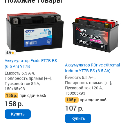
Похожие товары
4.9
Аккумулятор Exide ET7B-BS
Аккумулятор RDrive eXtremal
(6.5 Ah) YT7B
Iridium YT7B-BS (6.5 Ah)
Ёмкость 6.5 А·ч,
Ёмкость 6.5 А·ч,
Полярность прямая [+ -],
Полярность прямая [+ -],
Пусковой ток 85 А,
Пусковой ток 120 А,
150x65x93
150x65x93
156
р.
при сдаче акб
105
р.
при сдаче акб
158
р.
107
р.
Купить
Купить