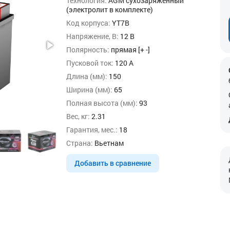
Технология:
AGM сухозаряженный
(электролит в комплекте)
Код корпуса:
YT7B
Напряжение, В:
12 В
Полярность:
прямая [+ -]
Пусковой ток:
120 А
Длина (мм):
150
Ширина (мм):
65
Полная высота (мм):
93
Вес, кг:
2.31
Гарантия, мес.:
18
Страна:
Вьетнам
Добавить в сравнение