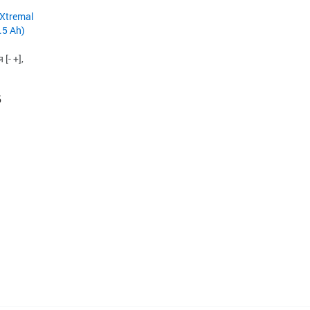
Xtremal
.5 Ah)
[- +],
б