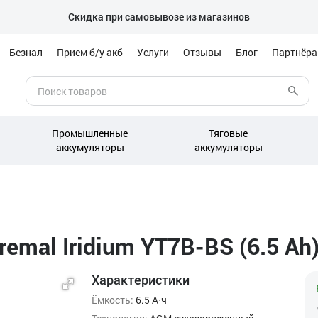
Скидка при самовывозе из магазинов
Безнал
Прием б/у акб
Услуги
Отзывы
Блог
Партнёр
Промышленные
Тяговые
аккумуляторы
аккумуляторы
emal Iridium YT7B-BS (6.5 Ah
Характеристики
Ёмкость:
6.5 А·ч