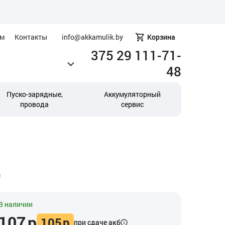
ам
Контакты
info@akkamulik.by
Корзина
375 29 111-71-
48
Пуско-зарядные,
Аккумуляторный
провода
сервис
)
В наличии
107
р
105
р
при сдаче акб