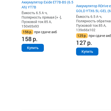
Аккумулятор Exide ET7B-BS (6.5
Аккумулятор RDrive e
Ah) YT7B
GOLD YTX6.5L-GEL (6
Ёмкость 6.5 А·ч,
Ёмкость 6.5 А·ч,
Полярность прямая [+ -],
Полярность обратная 
Пусковой ток 85 А,
Пусковой ток 85 А,
150x65x93
139x66x102
156
р.
при сдаче акб
125
р.
при сдаче ак
158
р.
127
р.
Купить
Купить