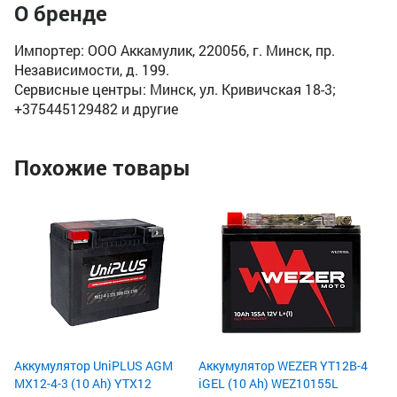
О бренде
Импортер: ООО Аккамулик, 220056, г. Минск, пр.
Независимости, д. 199.
Сервисные центры: Минск, ул. Кривичская 18-3;
+375445129482 и другие
Похожие товары
Ак
Ah
Ём
По
Пу
15
8
9
Аккумулятор UniPLUS AGM
Аккумулятор WEZER YT12B-4
MX12-4-3 (10 Ah) YTX12
iGEL (10 Ah) WEZ10155L