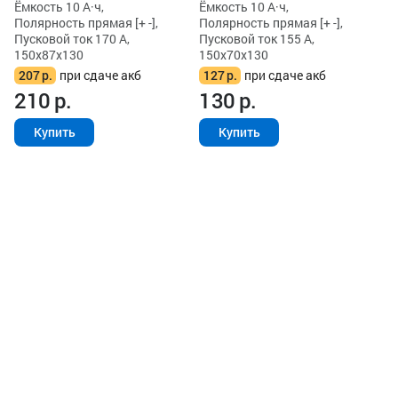
Ёмкость 10 А·ч,
Ёмкость 10 А·ч,
Полярность прямая [+ -],
Полярность прямая [+ -],
Пусковой ток 170 А,
Пусковой ток 155 А,
150x87x130
150x70x130
207
р.
при сдаче акб
127
р.
при сдаче акб
210
р.
130
р.
Купить
Купить