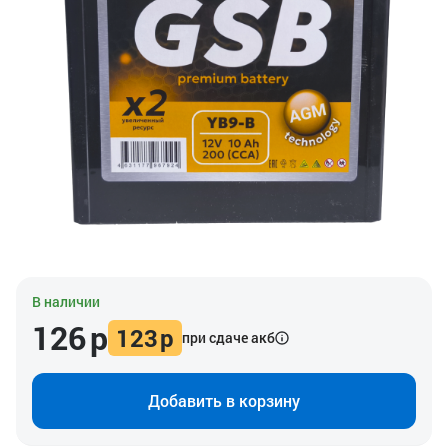
В наличии
126
р
123
р
при сдаче акб
Добавить в корзину