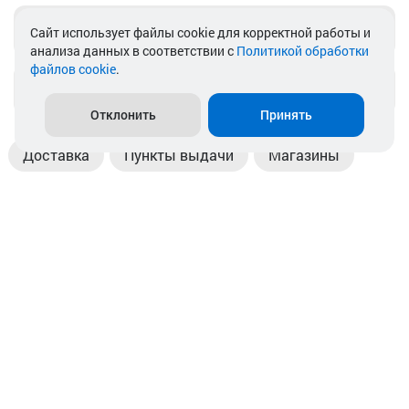
Telegram
Cайт использует файлы cookie для корректной работы и
анализа данных в соответствии с
Политикой обработки
файлов cookie
.
info@akkamulik.by
Отклонить
Принять
Доставка
Пункты выдачи
Магазины
Оплата
Безналичный расчет
Прием б/у акб
Информация
Отзывы
Контакты
© 2026. ООО «Аккамулик». 220056, Беларусь, г. Минск,
пр. Независимости, д.199.
УНП 192748524. Зарегистрирован в торговом реестре
№ 369712 от 01.03.2017