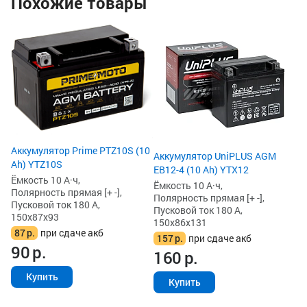
Похожие товары
Ак
Ah
Ём
По
Пу
15
1
1
Аккумулятор Prime PTZ10S (10
Аккумулятор UniPLUS AGM
Ah) YTZ10S
EB12-4 (10 Ah) YTX12
Ёмкость 10 А·ч,
Ёмкость 10 А·ч,
Полярность прямая [+ -],
Полярность прямая [+ -],
Пусковой ток 180 А,
Пусковой ток 180 А,
150x87x93
150x86x131
87
р.
при сдаче акб
157
р.
при сдаче акб
90
р.
160
р.
Купить
Купить