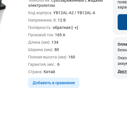
Технология:
Сухозаряженный с жидким
появ
электролитом
хара
Код корпуса:
YB12AL-A2 / YB12AL-A
Напряжение, В:
12 В
Полярность:
обратная [- +]
Пусковой ток:
165 А
Длина (мм):
134
Опла
Ширина (мм):
80
безн
Полная высота (мм):
160
Оказ
акку
Гарантия, мес.:
6
Дост
Страна:
Китай
Добавить в сравнение