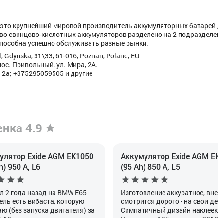
 – это крупнейший мировой производитель аккумуляторных батарей
во свинцово-кислотных аккумуляторов разделено на 2 подразделе
пособна успешно обслуживать разные рынки.
, Gdynska, 31\33, 61-016, Poznan, Poland, EU
ос. Привольный, ул. Мира, 2А.
 2а; +375295059505 и другие
енка 4.9
улятор Exide AGM EK1050
Аккумулятор Exide AGM E
h) 950 А, L6
(95 Ah) 850 А, L5
л 2 года назад на BMW E65
Изготовление аккуратное, вн
ель есть вибаста, которую
смотрится дорого - на свои де
аю (без запуска двигателя) за
Симпатичный дизайн наклеек