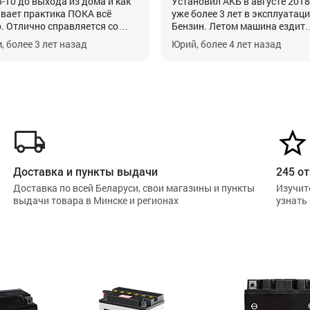
5-10 до выхода из дома и как
Установил АКБ в августе 2018,
вает практика ПОКА всё
уже более 3 лет в эксплуатаци
. Отлично справляется со
Бензин. Летом машина ездит
функцией. Главное его
каждый день, зимой использу
, более 3 лет назад
Юрий, более 4 лет назад
ать после установки, хотя это
основном по выходным раз в 
ность автомобиля.
недели, плюс иногда запуска
Webasto. Проблем никаких не
замечено. Надеюсь проработа
менее 5 лет.
Доставка и пункты выдачи
245 от
Доставка по всей Беларуси, свои магазины и пункты
Изучит
выдачи товара в Минске и регионах
узнать