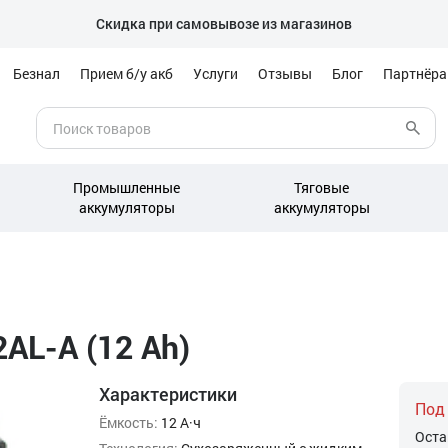
Скидка при самовывозе из магазинов
Безнал
Прием б/у акб
Услуги
Отзывы
Блог
Партнёр
Промышленные
Тяговые
аккумуляторы
аккумуляторы
AL-A (12 Ah)
Характеристики
Под
Ёмкость:
12 А·ч
Оста