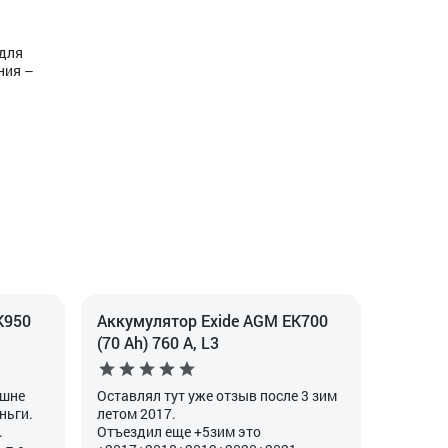
 для
ния –
K950
Аккумулятор Exide AGM EK700
(70 Ah) 760 А, L3
ешне
Оставлял тут уже отзыв после 3 зим
ньги.
летом 2017.
.
Отъездил еще +5зим это