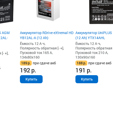
S AGM
Аккумулятор RDrive eXtremal HD
Аккумулятор UniPLUS
12AL-
YB12AL-A (12 Ah)
(12 Ah) YTX14AHL
Ёмкость 12 А·ч,
Ёмкость 12 А·ч,
Полярность обратная [- +],
Полярность обратная [-
Пусковой ток 165 А,
Пусковой ток 210 А,
[- +],
134x80x160
130x90x160
189
р.
при сдаче акб
188
р.
при сдаче акб
б
192
р.
191
р.
Купить
Купить