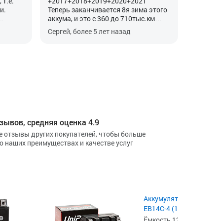
 т.е.
+2017+2018+2019+2020+2021
и.
Теперь заканчивается 8я зима этого
аккума, и это с 360 до 710тыс.км
ется в
итого 350тыс.км на 2,0ТДИ Пассат
Сергей, более 5 лет назад
1-2
Б6.
ем
Мнение не поменялось. AGM –
долговечнее обычных в 2 раза или
ет не
на 100% , но и дороже на 40$
На всех авто своих, родственников и
дизелях всегда в авто на потолке
ставлю вольтметр , как на фото (от
подсветки питаю, там постоянно
есть напруга) и всегда утром знаю
состояние аккума, пущу не пушчу, а
зывов, средняя оценка 4.9
потом как генератор дает (13,8-14,5) .
е отзывы других покупателей, чтобы больше
До -12гр крутит и сейчас бодро, пуск
 о наших преимуществах и качестве услуг
с первого оборота, напряжение
утром 12,1В (заряжен но старик уже),
у нового было 12,5-12,6В утром
зимой. Выходит - при старание
уходит и емкость и напряжение, при
пуске особенно видно в старости
падение на 4В, в молодости на 2В
Аккумулятор UniPLUS 
было падение....
EB14C-4 (12 Ah) YTX14
Вот в -17-21гр чувствуется старение -
Ёмкость 12 А·ч,