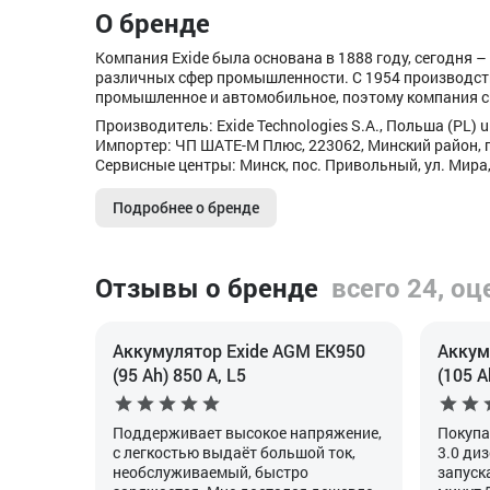
О бренде
Компания Exide была основана в 1888 году, сегодня
различных сфер промышленности. C 1954 производст
промышленное и автомобильное, поэтому компания с
Производитель: Exide Technologies S.A., Польша (PL) ul
Импортер: ЧП ШАТЕ-М Плюс, 223062, Минский район, п
Сервисные центры: Минск, пос. Привольный, ул. Мира,
Подробнее о бренде
Отзывы о бренде
всего 24, оц
Аккумулятор Exide AGM EK950
Аккум
(95 Ah) 850 А, L5
(105 A
Поддерживает высокое напряжение,
Покупа
с легкостью выдаёт большой ток,
3.0 диз
необслуживаемый, быстро
запуск