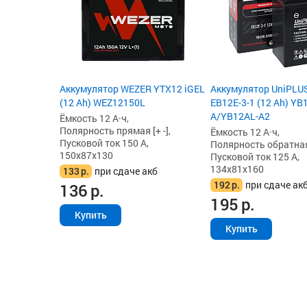
Аккумулятор WEZER YTX12 iGEL
Аккумулятор UniPLU
(12 Ah) WEZ12150L
EB12E-3-1 (12 Ah) YB
A/YB12AL-A2
Ёмкость 12 А·ч,
Полярность прямая [+ -],
Ёмкость 12 А·ч,
Пусковой ток 150 А,
Полярность обратная 
150x87x130
Пусковой ток 125 А,
134x81x160
133
р.
при сдаче акб
192
р.
при сдаче ак
136
р.
195
р.
Купить
Купить