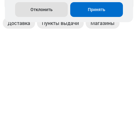
info@akkamulik.by
Отклонить
Принять
Доставка
Пункты выдачи
Магазины
Оплата
Безналичный расчет
Прием б/у акб
Информация
Отзывы
Контакты
© 2026. ООО «Аккамулик». 220056, Беларусь, г. Минск,
пр. Независимости, д.199.
УНП 192748524. Зарегистрирован в торговом реестре
№ 369712 от 01.03.2017