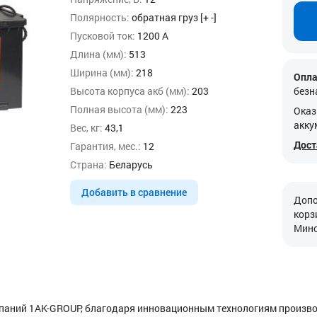
Полярность:
обратная груз [+ -]
Пусковой ток:
1200 А
Длина (мм):
513
Ширина (мм):
218
Опла
Высота корпуса акб (мм):
203
безн
Полная высота (мм):
223
Оказ
акку
Вес, кг:
43,1
Дост
Гарантия, мес.:
12
Страна:
Беларусь
Добавить в сравнение
Допо
корз
Минс
омпаний 1AK-GROUP, благодаря инновационным технологиям произв