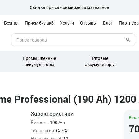
Скидка при самовывозе из магазинов
Безнал
Прием б/у акб
Услуги
Отзывы
Блог
Партнёр
Промышленные
Тяговые
аккумуляторы
аккумуляторы
e Professional (190 Ah) 1200 
Характеристики
В на
Ёмкость:
190 А·ч
7
Технология:
Ca/Ca
Напряжение, В:
12