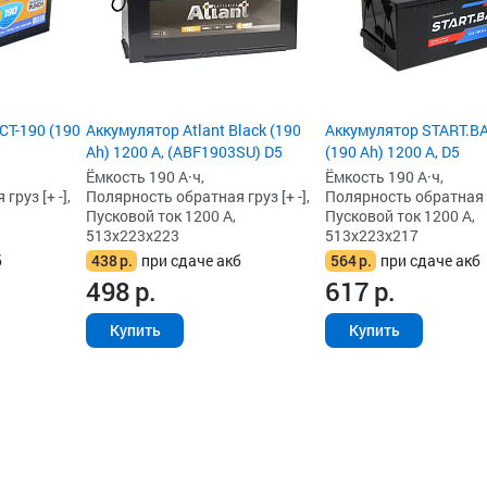
T-190 (190
Аккумулятор Atlant Black (190
Аккумулятор START.BA
Ah) 1200 А, (ABF1903SU) D5
(190 Ah) 1200 А, D5
Ёмкость 190 А·ч,
Ёмкость 190 А·ч,
руз [+ -],
Полярность обратная груз [+ -],
Полярность обратная гр
Пусковой ток 1200 А,
Пусковой ток 1200 А,
513x223x223
513x223x217
б
438
р.
при сдаче акб
564
р.
при сдаче акб
498
р.
617
р.
Купить
Купить