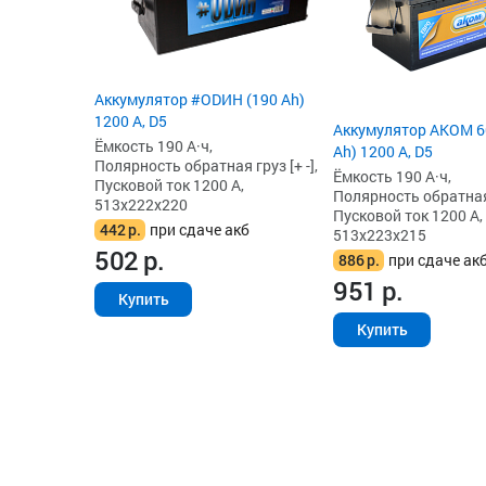
Аккумулятор #ODИH (190 Ah)
1200 А, D5
Аккумулятор AKOM 6C
Ёмкость 190 А·ч,
Ah) 1200 А, D5
Полярность обратная груз [+ -],
Ёмкость 190 А·ч,
Пусковой ток 1200 А,
Полярность обратная г
513x222x220
Пусковой ток 1200 А,
442
р.
при сдаче акб
513x223x215
502
р.
886
р.
при сдаче ак
951
р.
Купить
Купить