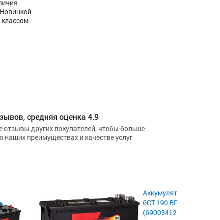
личия
 Новинкой
с классом
зывов, средняя оценка 4.9
е отзывы других покупателей, чтобы больше
 о наших преимуществах и качестве услуг
Аккумулятор VST СТА
6СТ-190 BR-1 (190 Ah) 1
(690034120) D5