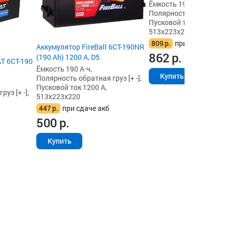
Ёмкость 190 А·ч,
Полярность обратная гру
Пусковой ток 1200 А,
513x223x223
809
р.
при сдаче акб
Аккумулятор FireBall 6СТ-190NR
862
р.
(190 Ah) 1200 А, D5
T 6СТ-190
Ёмкость 190 А·ч,
Купить
Полярность обратная груз [+ -],
Пусковой ток 1200 А,
уз [+ -],
513x223x220
447
р.
при сдаче акб
500
р.
Купить