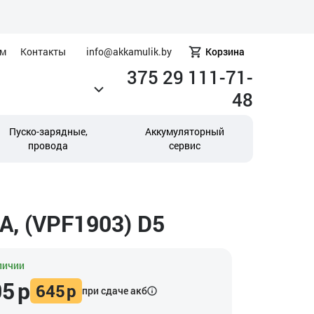
ам
Контакты
info@akkamulik.by
Корзина
375 29 111-71-
48
Пуско-зарядные,
Аккумуляторный
провода
сервис
А, (VPF1903) D5
личии
05
р
645
р
при сдаче акб