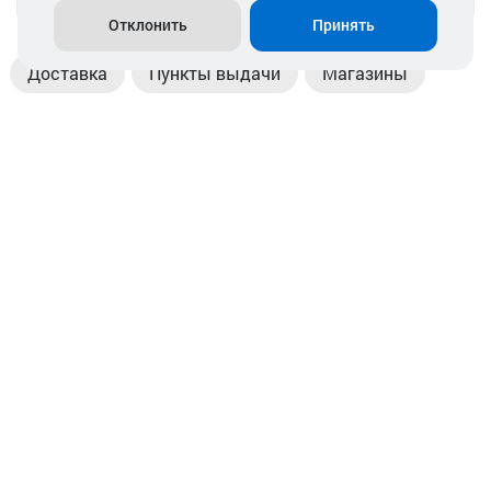
Отклонить
Принять
Доставка
Пункты выдачи
Магазины
Оплата
Безналичный расчет
Прием б/у акб
Информация
Отзывы
Контакты
© 2026. ООО «Аккамулик». 220056, Беларусь, г. Минск,
пр. Независимости, д.199.
УНП 192748524. Зарегистрирован в торговом реестре
№ 369712 от 01.03.2017