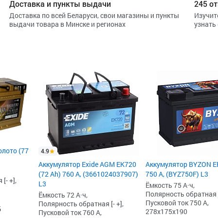
Доставка и пункты выдачи
245 от
Доставка по всей Беларуси, свои магазины и пункты
Изучит
выдачи товара в Минске и регионах
узнать
олото (77
4.9
Аккумулятор Exide AGM EK720
Аккумулятор BYZON EF
(72 Ah) 760 А, (3661024037907)
750 А, (BYZ750F) L3
[- +],
L3
Ёмкость 75 А·ч,
Полярность обратная [-
Ёмкость 72 А·ч,
Пусковой ток 750 А,
Полярность обратная [- +],
б
278x175x190
Пусковой ток 760 А,