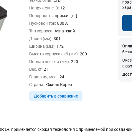
Технология:
EFB
появ
хара
Напряжение, В:
12
Полярность:
прямая [+ -]
Пусковой ток:
880 А
Тип корпуса:
Азиатский
Длина (мм):
301
Опла
Ширина (мм):
172
безн
Высота корпуса акб (мм):
200
Оказ
Полная высота (мм):
220
акку
Вес, кг:
21
Дост
Гарантия, мес.:
24
Страна:
Южная Корея
Добавить в сравнение
10R L+, применяется схожая технология с применяемой при создани