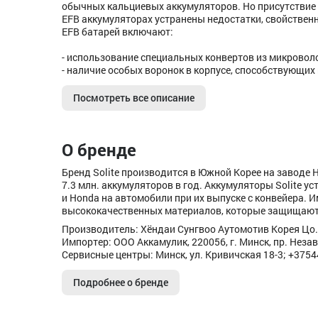
обычных кальциевых аккумуляторов. Но присутствие с
EFB аккумуляторах устранены недостатки, свойствен
EFB батарей включают:
- использование специальных конвертов из микрово
- наличие особых воронок в корпусе, способствующих
Посмотреть все описание
О бренде
Бренд Solite производится в Южной Корее на заводе Hy
7.3 млн. аккумуляторов в год. Аккумуляторы Solite ус
и Honda на автомобили при их выпуске с конвейера. 
высококачественных материалов, которые защищают 
Производитель: Хёндаи Сунгвоо Аутомотив Корея Цо.
Импортер: ООО Аккамулик, 220056, г. Минск, пр. Незав
Сервисные центры: Минск, ул. Кривичская 18-3; +375
Подробнее о бренде