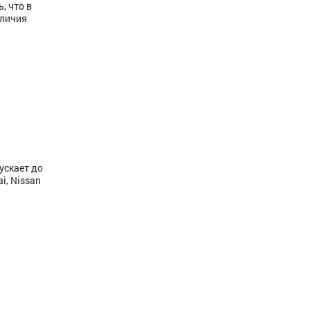
, что в
тличия
ускает до
i, Nissan