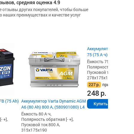
зывов, средняя оценка 4.9
е отзывы других покупателей, чтобы больше
 о наших преимуществах и качестве услуг
Аккумулятор Eurostart B
75 (75 А·ч) 680 А, L3
Ёмкость 75 А·ч,
Полярность обратная [- 
Пусковой ток 680 А,
278x175x190
227
р.
при сдаче акб
248
р.
B (75 Ah)
Аккумулятор Varta Dynamic AGM
Купить
A6 (80 Ah) 800 А, (580901080) L4
Ёмкость 80 А·ч,
 +],
Полярность обратная [- +],
Пусковой ток 800 А,
315x175x190