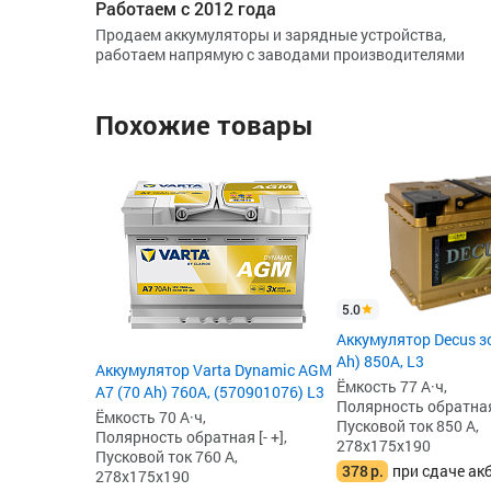
Работаем с 2012 года
Продаем аккумуляторы и зарядные устройства,
работаем напрямую с заводами производителями
Похожие товары
5.0
Аккумулятор Decus з
Ah) 850А, L3
Аккумулятор Varta Dynamic AGM
Ёмкость 77 А·ч,
A7 (70 Ah) 760A, (570901076) L3
Полярность обратная 
Ёмкость 70 А·ч,
Пусковой ток 850 А,
Полярность обратная [- +],
278x175x190
Пусковой ток 760 А,
378
р.
при сдаче ак
278x175x190