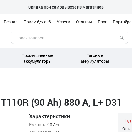
Скидка при самовывозе из магазинов
Безнал
Прием б/у акб
Услуги
Отзывы
Блог
Партнёр
Промышленные
Тяговые
аккумуляторы
аккумуляторы
T110R (90 Ah) 880 А, L+ D31
Характеристики
Под
Ёмкость:
90 А·ч
Оста