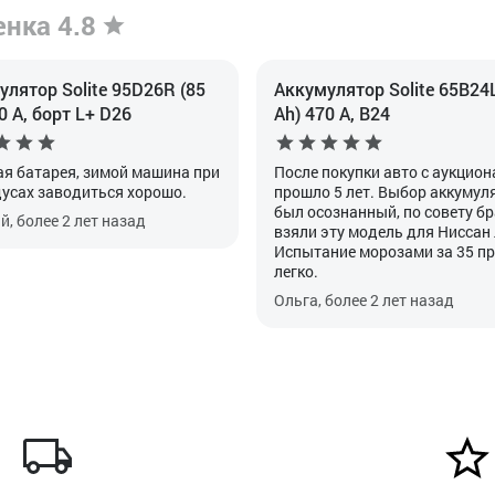
енка 4.8
лятор Solite 95D26R (85
Аккумулятор Solite 65B24L
0 А, борт L+ D26
Ah) 470 А, B24
я батарея, зимой машина при
После покупки авто с аукцион
дусах заводиться хорошо.
прошло 5 лет. Выбор аккумул
был осознанный, по совету б
, более 2 лет назад
взяли эту модель для Ниссан
Испытание морозами за 35 п
легко.
Ольга, более 2 лет назад