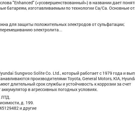
лова "Enhanced" («усовершенствованный») в названии дает понять
ные батареям, изготавливаемым по технологии Ca/Ca. Основные о
локна для защиты положительных электродов от сульфатации;
 перемешиванию электролита...
undai Sungwoo Solite Co. Ltd., который работает с 1979 года и вып
танавливаются производителями Toyota, General Motors, KIA, Hyunda
Имеют длительный срок службы и устойчивость к коррозии за счет
аккумулятор в агрессивных погодных условиях.
 ЛТД.
исимости, д. 199.
445129482 и другие