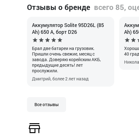
Отзывы о бренде
всего 85, оц
Аккумулятор Solite 95D26L (85
Аккуму
Ah) 650 А, борт D26
Ah) 65
Брал две батареи на грузовик.
Хороша
Пришли очень свежие, месяц с
40 гра
завода. Доверяю корейским АКБ,
Николай
предыдущие десять! лет
прослужили.
Дмитрий, более 2 лет назад
Все отзывы