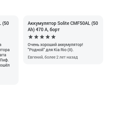
 (50
Аккумулятор Solite CMF50AL (50
Ah) 470 А, борт
а
Очень хороший аккумулятор!
ятора
"Родной" для Kia Rio (II).
рата
Евгений, более 2 лет назад
 Лиф.
рошёл