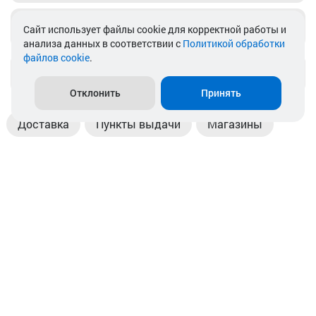
Telegram
Cайт использует файлы cookie для корректной работы и
анализа данных в соответствии с
Политикой обработки
файлов cookie
.
info@akkamulik.by
Отклонить
Принять
Доставка
Пункты выдачи
Магазины
Оплата
Безналичный расчет
Прием б/у акб
Информация
Отзывы
Контакты
© 2026. ООО «Аккамулик». 220056, Беларусь, г. Минск,
пр. Независимости, д.199.
УНП 192748524. Зарегистрирован в торговом реестре
№ 369712 от 01.03.2017