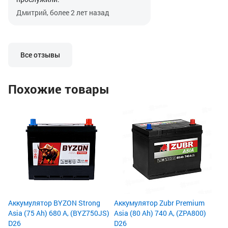
Дмитрий, более 2 лет назад
Все отзывы
Похожие товары
Ак
(7
Ём
По
Пу
27
2
2
Аккумулятор BYZON Strong
Аккумулятор Zubr Premium
Asia (75 Ah) 680 А, (BYZ750JS)
Asia (80 Ah) 740 А, (ZPA800)
D26
D26