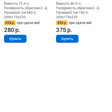
Ёмкость 75 А·ч,
Ёмкость 80 А·ч,
Полярность обратная [- +],
Полярность обратная [- +],
Пусковой ток 680 А,
Пусковой ток 740 А,
260x175x220
260x175x225
259
р.
при сдаче акб
353
р.
при сдаче акб
280
р.
375
р.
Купить
Купить