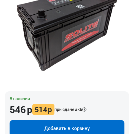
В наличии
546
р
514
р
при сдаче акб
Добавить в корзину