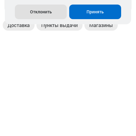
info@akkamulik.by
Отклонить
Принять
Доставка
Пункты выдачи
Магазины
Оплата
Безналичный расчет
Прием б/у акб
Информация
Отзывы
Контакты
© 2026. ООО «Аккамулик». 220056, Беларусь, г. Минск,
пр. Независимости, д.199.
УНП 192748524. Зарегистрирован в торговом реестре
№ 369712 от 01.03.2017