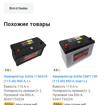
Все отзывы
Похожие товары
4
Ак
(1
Ём
По
Пу
32
4
5
4.8
4.8
Аккумулятор Solite 115E41R
Аккумулятор Solite CMF115R
(115 Ah) 850 А, L+
(115 Ah) 850 А, борт L+
Ёмкость 115 А·ч,
Ёмкость 115 А·ч,
Полярность прямая [+ -],
Полярность прямая [+ -],
Пусковой ток 850 А,
Пусковой ток 850 А,
403x172x224
324x172x224
523
р.
при сдаче акб
538
р.
при сдаче акб