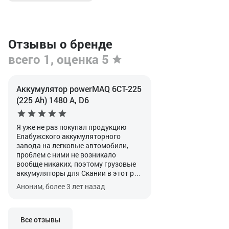
Отзывы о бренде
всего 1, оценка 5
Аккумулятор powerMAQ 6СТ-225
(225 Ah) 1480 А, D6
Я уже не раз покупал продукцию
Елабужского аккумуляторного
завода на легковые автомобили,
проблем с ними не возникало
вообще никаких, поэтому грузовые
аккумуляторы для Скании в этот раз
тоже решили поставить от этого
Аноним, более 3 лет назад
производителя. Более мощных
Елабов на тот момент в наличии не
оказалось, поэтому по
рекомендации продавца взяли некие
Все отзывы
Power MAQ.