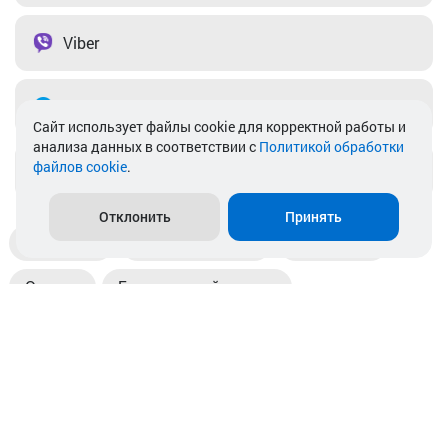
Viber
Telegram
Cайт использует файлы cookie для корректной работы и
анализа данных в соответствии с
Политикой обработки
файлов cookie
.
info@akkamulik.by
Отклонить
Принять
Доставка
Пункты выдачи
Магазины
Оплата
Безналичный расчет
Прием б/у акб
Информация
Отзывы
Контакты
© 2026. ООО «Аккамулик». 220056, Беларусь, г. Минск,