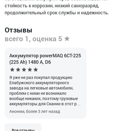
стойкость к коррозии, низкий саморазряд,
продолжительный срок службы и надежность.
Отзывы
всего 1, оценка 5
Аккумулятор powerMAQ 6СТ-225
(225 Ah) 1480 А, D6
Я уже не раз покупал продукцию
Елабужского аккумуляторного
завода на легковые автомобили,
проблем с ними не возникало
вообще никаких, поэтому грузовые
аккумуляторы для Скании в этот раз
тоже решили поставить от этого
Аноним, более 3 лет назад
производителя. Более мощных
Елабов на тот момент в наличии не
оказалось, поэтому по
рекомендации продавца взяли некие
Все отзывы