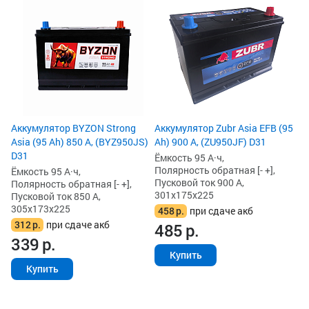
Ак
As
(B
Ём
По
Пу
30
3
3
Аккумулятор BYZON Strong
Аккумулятор Zubr Asia EFB (95
Asia (95 Ah) 850 А, (BYZ950JS)
Ah) 900 А, (ZU950JF) D31
D31
Ёмкость 95 А·ч,
Полярность обратная [- +],
Ёмкость 95 А·ч,
Пусковой ток 900 А,
Полярность обратная [- +],
301x175x225
Пусковой ток 850 А,
305x173x225
458
р.
при сдаче акб
312
р.
при сдаче акб
485
р.
339
р.
Купить
Купить