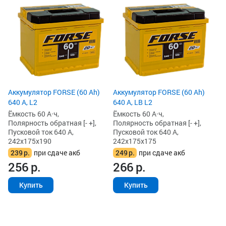
Аккумулятор FORSE (60 Ah)
Аккумулятор FORSE (60 Ah)
640 А, L2
640 А, LB L2
Ёмкость 60 А·ч,
Ёмкость 60 А·ч,
Полярность обратная [- +],
Полярность обратная [- +],
Пусковой ток 640 А,
Пусковой ток 640 А,
242x175x190
242x175x175
239
р.
при сдаче акб
249
р.
при сдаче акб
256
р.
266
р.
Купить
Купить