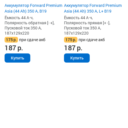
Аккумулятор Forward Premium
Аккумулятор Forward Premium
Asia (44 Ah) 350 А, B19
Asia (44 Ah) 350 А, L+ B19
Ёмкость 44 А·ч,
Ёмкость 44 А·ч,
Полярность обратная [- +],
Полярность прямая [+ -],
Пусковой ток 350 А,
Пусковой ток 350 А,
187x129x220
187x129x220
175
р.
при сдаче акб
175
р.
при сдаче акб
187
р.
187
р.
Купить
Купить