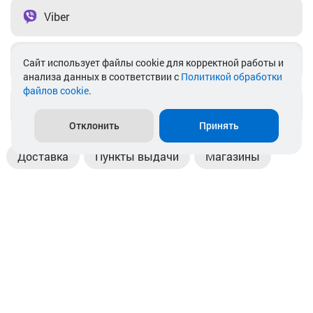
Viber
Telegram
Cайт использует файлы cookie для корректной работы и
анализа данных в соответствии с
Политикой обработки
файлов cookie
.
info@akkamulik.by
Отклонить
Принять
Доставка
Пункты выдачи
Магазины
Оплата
Безналичный расчет
Прием б/у акб
Информация
Отзывы
Контакты
© 2026. ООО «Аккамулик». 220056, Беларусь, г. Минск,
пр. Независимости, д.199.