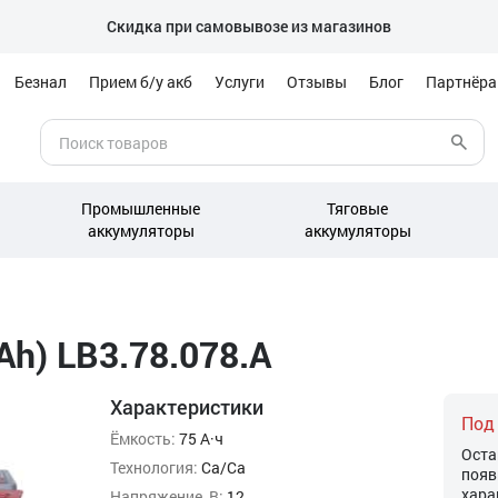
Скидка при самовывозе из магазинов
Безнал
Прием б/у акб
Услуги
Отзывы
Блог
Партнёр
Промышленные
Тяговые
аккумуляторы
аккумуляторы
Ah) LB3.78.078.A
Характеристики
Под
Ёмкость:
75 А·ч
Оста
Технология:
Ca/Ca
появ
хара
Напряжение, В:
12