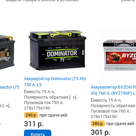
Аккумулятор Dominator (75 Ah)
750 А, L3
actor (75
Аккумулятор BYZON Pl
Ёмкость 75 А·ч,
Ah) 760 А, (BYZ750P) L
Полярность обратная [- +],
Ёмкость 75 А·ч,
Пусковой ток 750 А,
[- +],
Полярность обратная [-
278x175x190
Пусковой ток 760 А,
290
р.
при сдаче акб
278x175x190
311
р.
б
280
р.
при сдаче акб
301
р.
Купить