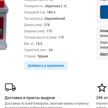
Полярность:
обратная [- +]
Пусковой ток:
780 А
Тип корпуса:
Европейский
Длина (мм):
278
Опла
Ширина (мм):
175
безн
Полная высота (мм):
175
Оказ
Вес, кг:
18,5
акку
Гарантия, мес.:
24
Дост
Страна:
Турция
Добавить в сравнение
Доставка и пункты выдачи
245 от
Доставка по всей Беларуси, свои магазины и пункты
Изучит
выдачи товара в Минске и регионах
узнать