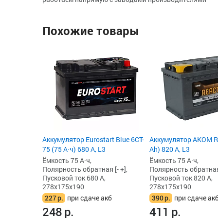
Похожие товары
Аккумулятор Eurostart Blue 6CT-
Аккумулятор AKOM Re
75 (75 А·ч) 680 А, L3
Ah) 820 А, L3
Ёмкость 75 А·ч,
Ёмкость 75 А·ч,
Полярность обратная [- +],
Полярность обратная 
Пусковой ток 680 А,
Пусковой ток 820 А,
278x175x190
278x175x190
227
р.
при сдаче акб
390
р.
при сдаче ак
248
р.
411
р.