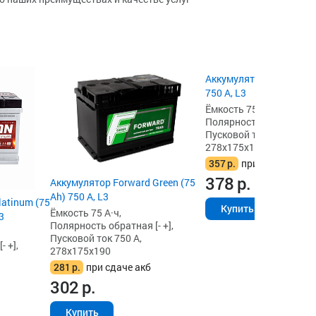
Аккумулятор AKOM 6СТ 
750 А, L3
Ёмкость 75 А·ч,
Полярность обратная [- 
Пусковой ток 750 А,
278x175x190
357
р.
при сдаче акб
378
р.
Аккумулятор Forward Green (75
Ah) 750 А, L3
atinum (75
Купить
Ёмкость 75 А·ч,
3
Полярность обратная [- +],
Пусковой ток 750 А,
 +],
278x175x190
281
р.
при сдаче акб
302
р.
Купить