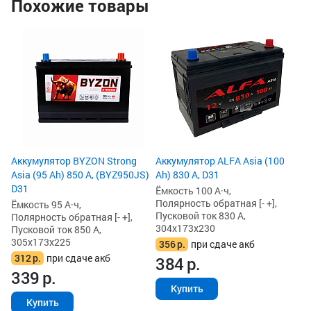
Похожие товары
Ак
Ah
Ём
По
Пу
30
3
4
Аккумулятор BYZON Strong
Аккумулятор ALFA Asia (100
Asia (95 Ah) 850 А, (BYZ950JS)
Ah) 830 А, D31
D31
Ёмкость 100 А·ч,
Полярность обратная [- +],
Ёмкость 95 А·ч,
Пусковой ток 830 А,
Полярность обратная [- +],
304x173x230
Пусковой ток 850 А,
305x173x225
356
р.
при сдаче акб
312
р.
при сдаче акб
384
р.
339
р.
Купить
Купить