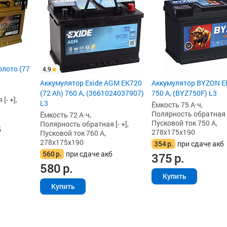
олото (77
4.9
Аккумулятор Exide AGM EK720
Аккумулятор BYZON EF
(72 Ah) 760 А, (3661024037907)
750 А, (BYZ750F) L3
[- +],
L3
Ёмкость 75 А·ч,
Полярность обратная [-
Ёмкость 72 А·ч,
Пусковой ток 750 А,
Полярность обратная [- +],
б
278x175x190
Пусковой ток 760 А,
278x175x190
354
р.
при сдаче акб
560
р.
при сдаче акб
375
р.
580
р.
Купить
Купить