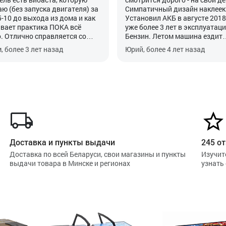
аю (без запуска двигателя) за
Симпатичный дизайн наклеек
5-10 до выхода из дома и как
Установил АКБ в августе 2018,
вает практика ПОКА всё
уже более 3 лет в эксплуатаци
. Отлично справляется со
Бензин. Летом машина ездит
функцией. Главное его
каждый день, зимой использу
, более 3 лет назад
Юрий, более 4 лет назад
ать после установки, хотя это
основном по выходным раз в 
ность автомобиля.
недели, плюс иногда запуска
Webasto. Проблем никаких не
замечено. Надеюсь проработа
менее 5 лет.
Доставка и пункты выдачи
245 от
Доставка по всей Беларуси, свои магазины и пункты
Изучит
выдачи товара в Минске и регионах
узнать