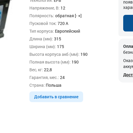
Технология:
EFB
появ
хара
Напряжение, В:
12
Полярность:
обратная [- +]
Пусковой ток:
720 А
Тип корпуса:
Европейский
Длина (мм):
315
Опла
Ширина (мм):
175
безн
Высота корпуса акб (мм):
190
Оказ
Полная высота (мм):
190
акку
Вес, кг:
22,8
Дост
Гарантия, мес.:
24
Страна:
Польша
Добавить в сравнение