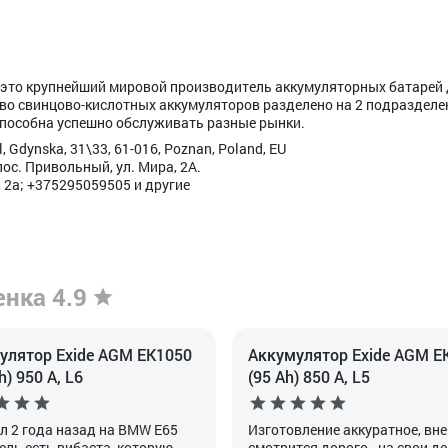
 – это крупнейший мировой производитель аккумуляторных батарей
во свинцово-кислотных аккумуляторов разделено на 2 подразделе
пособна успешно обслуживать разные рынки.
, Gdynska, 31\33, 61-016, Poznan, Poland, EU
ос. Привольный, ул. Мира, 2А.
 2а; +375295059505 и другие
енка 4.9
улятор Exide AGM EK1050
Аккумулятор Exide AGM E
h) 950 А, L6
(95 Ah) 850 А, L5
л 2 года назад на BMW E65
Изготовление аккуратное, вн
ель есть вибаста, которую
смотрится дорого - на свои де