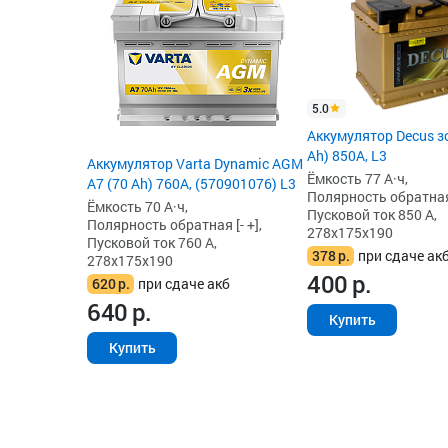
5.0
Аккумулятор Decus з
Ah) 850А, L3
Аккумулятор Varta Dynamic AGM
Ёмкость 77 А·ч,
A7 (70 Ah) 760A, (570901076) L3
Полярность обратная 
Ёмкость 70 А·ч,
Пусковой ток 850 А,
Полярность обратная [- +],
278x175x190
Пусковой ток 760 А,
378
р.
при сдаче ак
278x175x190
400
р.
620
р.
при сдаче акб
640
р.
Купить
Купить