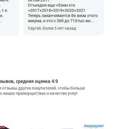
.
Отъездил еще +5зим это
 т.е.
+2017+2018+2019+2020+2021
и.
Теперь заканчивается 8я зима этого
аккума, и это с 360 до 710тыс.км
ется в
итого 350тыс.км на 2,0ТДИ Пассат
Сергей, более 5 лет назад
1-2
Б6.
ем
Мнение не поменялось. AGM –
долговечнее обычных в 2 раза или
ет не
на 100% , но и дороже на 40$
На всех авто своих, родственников и
дизелях всегда в авто на потолке
ставлю вольтметр , как на фото (от
подсветки питаю, там постоянно
есть напруга) и всегда утром знаю
состояние аккума, пущу не пушчу, а
зывов, средняя оценка 4.9
потом как генератор дает (13,8-14,5) .
е отзывы других покупателей, чтобы больше
До -12гр крутит и сейчас бодро, пуск
 о наших преимуществах и качестве услуг
с первого оборота, напряжение
утром 12,1В (заряжен но старик уже),
у нового было 12,5-12,6В утром
зимой. Выходит - при старание
уходит и емкость и напряжение, при
пуске особенно видно в старости
падение на 4В, в молодости на 2В
Аккумулятор Eurostart B