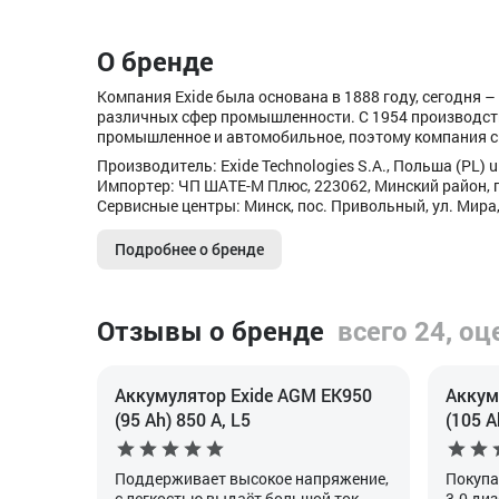
О бренде
Компания Exide была основана в 1888 году, сегодня
различных сфер промышленности. C 1954 производст
промышленное и автомобильное, поэтому компания с
Производитель: Exide Technologies S.A., Польша (PL) ul
Импортер: ЧП ШАТЕ-М Плюс, 223062, Минский район, п
Сервисные центры: Минск, пос. Привольный, ул. Мира,
Подробнее о бренде
Отзывы о бренде
всего 24, оц
Аккумулятор Exide AGM EK950
Аккум
(95 Ah) 850 А, L5
(105 A
Поддерживает высокое напряжение,
Покупа
с легкостью выдаёт большой ток,
3.0 диз