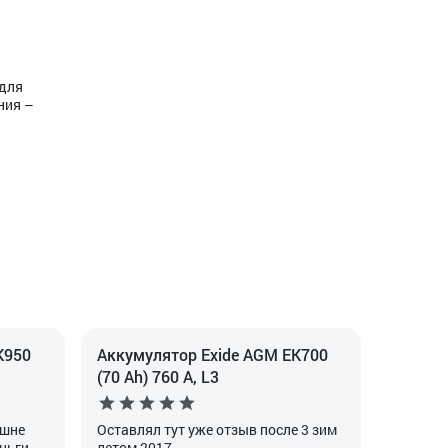
 для
ния –
K950
Аккумулятор Exide AGM EK700
(70 Ah) 760 А, L3
ешне
Оставлял тут уже отзыв после 3 зим
ньги.
летом 2017.