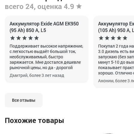
всего 24, оценка 4.9
Аккумулятор Exide AGM EK950
Аккумулятор Ex
(95 Ah) 850 А, L5
(105 Ah) 950 А, 
Поддерживает высокое напряжение,
Покупал 2 года н
с легкостью выдаёт большой ток,
3.0 дизель есть в
необслуживаемый, быстро
запускаю (без зап
заряжается. Мне достался дешевле
минут 5-10 до вых
рыночной цены, но да - дорогой
показывает практ
хорошо. Отлично 
Дмитрий, более 3 лет назад
своей функцией. Г
Аноним, более 3 л
прописать после у
особенность авто
Все отзывы
Похожие товары