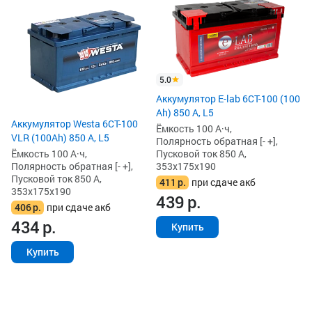
Ак
А,
Ём
По
Пу
35
5.0
3
Аккумулятор E-lab 6СТ-100 (100
4
Ah) 850 А, L5
Аккумулятор Westa 6СТ-100
Ёмкость 100 А·ч,
VLR (100Ah) 850 А, L5
Полярность обратная [- +],
Пусковой ток 850 А,
Ёмкость 100 А·ч,
353x175x190
Полярность обратная [- +],
Пусковой ток 850 А,
411
р.
при сдаче акб
353x175x190
439
р.
406
р.
при сдаче акб
434
р.
Купить
Купить