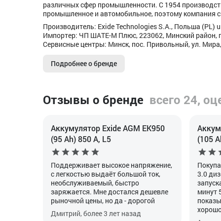
различных сфер промышленности. C 1954 производст
промышленное и автомобильное, поэтому компания с
Производитель: Exide Technologies S.A., Польша (PL) ul
Импортер: ЧП ШАТЕ-М Плюс, 223062, Минский район, п
Сервисные центры: Минск, пос. Привольный, ул. Мира,
Подробнее о бренде
Отзывы о бренде
всего 24, оц
Аккумулятор Exide AGM EK950
Аккум
(95 Ah) 850 А, L5
(105 A
Поддерживает высокое напряжение,
Покупа
с легкостью выдаёт большой ток,
3.0 диз
необслуживаемый, быстро
запуск
заряжается. Мне достался дешевле
минут 
рыночной цены, но да - дорогой
показы
хорошо
Дмитрий, более 3 лет назад
своей 