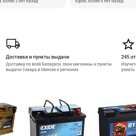
, более 3 лет назад
Юрий, более 4 лет назад
ать после установки, хотя это
основном по выходным раз в 
ность автомобиля.
недели, плюс иногда запуска
Webasto. Проблем никаких не
замечено. Надеюсь проработа
менее 5 лет.
Доставка и пункты выдачи
245 от
Доставка по всей Беларуси, свои магазины и пункты
Изучит
выдачи товара в Минске и регионах
узнать