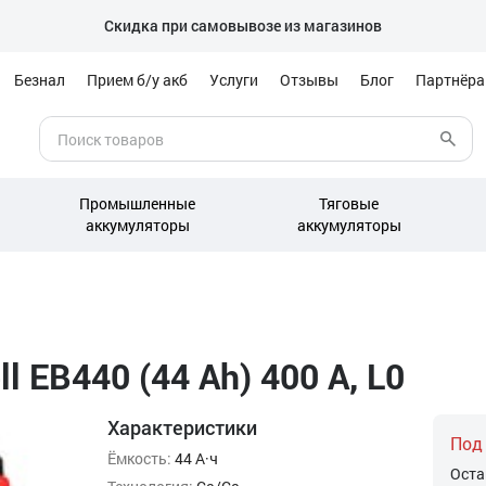
Скидка при самовывозе из магазинов
Безнал
Прием б/у акб
Услуги
Отзывы
Блог
Партнёр
Промышленные
Тяговые
аккумуляторы
аккумуляторы
l EB440 (44 Ah) 400 А, L0
Характеристики
Под
Ёмкость:
44 А·ч
Оста