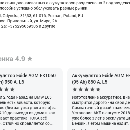
во свинцово-кислотных аккумуляторов разделено на 2 подразделе
пособна успешно обслуживать разные рынки.
, Gdynska, 31\33, 61-016, Poznan, Poland, EU
ос. Привольный, ул. Мира, 2А.
 2а; +375295059505 и другие
енка 4.9
улятор Exide AGM EK1050
Аккумулятор Exide AGM E
h) 950 А, L6
(95 Ah) 850 А, L5
л 2 года назад на BMW E65
Изготовление аккуратное, вн
ель есть вибаста, которую
смотрится дорого - на свои де
аю (без запуска двигателя) за
Симпатичный дизайн наклеек
5-10 до выхода из дома и как
Установил АКБ в августе 2018,
вает практика ПОКА всё
уже более 3 лет в эксплуатаци
. Отлично справляется со
Бензин. Летом машина ездит
функцией. Главное его
каждый день, зимой использу