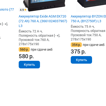
олото (77
4.9
Аккумулятор Exide AGM EK720
Аккумулятор BYZON EF
(72 Ah) 760 А, (3661024037907)
750 А, (BYZ750F) L3
[- +],
L3
Ёмкость 75 А·ч,
Полярность обратная [-
Ёмкость 72 А·ч,
Пусковой ток 750 А,
Полярность обратная [- +],
б
278x175x190
Пусковой ток 760 А,
278x175x190
354
р.
при сдаче акб
560
р.
при сдаче акб
375
р.
580
р.
Купить
Купить