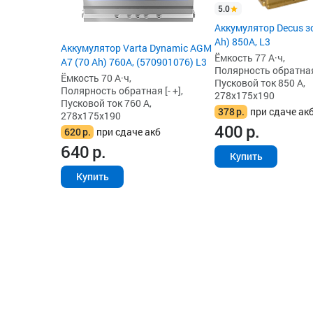
5.0
Аккумулятор Decus з
Ah) 850А, L3
Аккумулятор Varta Dynamic AGM
Ёмкость 77 А·ч,
A7 (70 Ah) 760A, (570901076) L3
Полярность обратная 
Ёмкость 70 А·ч,
Пусковой ток 850 А,
Полярность обратная [- +],
278x175x190
Пусковой ток 760 А,
378
р.
при сдаче ак
278x175x190
400
р.
620
р.
при сдаче акб
640
р.
Купить
Купить