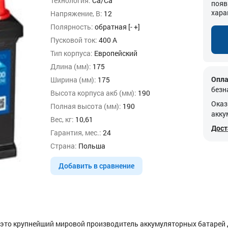
Технология:
Ca/Ca
появ
хара
Напряжение, В:
12
Полярность:
обратная [- +]
Пусковой ток:
400 А
Тип корпуса:
Европейский
Длина (мм):
175
Опла
Ширина (мм):
175
безн
Высота корпуса акб (мм):
190
Оказ
Полная высота (мм):
190
акку
Вес, кг:
10,61
Дост
Гарантия, мес.:
24
Страна:
Польша
Добавить в сравнение
 – это крупнейший мировой производитель аккумуляторных батарей