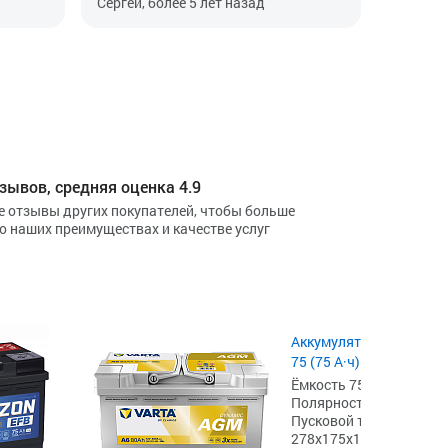
Сергей, более 5 лет назад
1-2
Б6.
ем
Мнение не поменялось. AGM –
долговечнее обычных в 2 раза или
ет не
на 100% , но и дороже на 40$
На всех авто своих, родственников и
дизелях всегда в авто на потолке
ставлю вольтметр , как на фото (от
подсветки питаю, там постоянно
есть напруга) и всегда утром знаю
состояние аккума, пущу не пушчу, а
зывов, средняя оценка 4.9
потом как генератор дает (13,8-14,5) .
е отзывы других покупателей, чтобы больше
До -12гр крутит и сейчас бодро, пуск
 о наших преимуществах и качестве услуг
с первого оборота, напряжение
утром 12,1В (заряжен но старик уже),
у нового было 12,5-12,6В утром
зимой. Выходит - при старание
уходит и емкость и напряжение, при
пуске особенно видно в старости
падение на 4В, в молодости на 2В
Аккумулятор Eurostart B
было падение....
75 (75 А·ч) 680 А, L3
Вот в -17-21гр чувствуется старение -
Ёмкость 75 А·ч,
крутит заметно медленно, в -21гр еле
Полярность обратная [- 
еле, пуск 2,0ТДИ после 5-7оборотов,
Пусковой ток 680 А,
при этом напруга просядает до 8,1-
278x175x190
8,3В и комп авто писчит, но