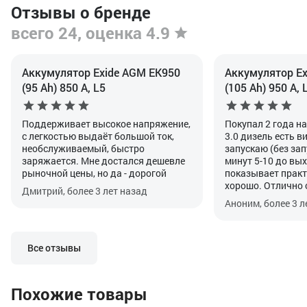
Отзывы о бренде
всего 24, оценка 4.9
Аккумулятор Exide AGM EK950
Аккумулятор Ex
(95 Ah) 850 А, L5
(105 Ah) 950 А, 
Поддерживает высокое напряжение,
Покупал 2 года н
с легкостью выдаёт большой ток,
3.0 дизель есть в
необслуживаемый, быстро
запускаю (без зап
заряжается. Мне достался дешевле
минут 5-10 до вых
рыночной цены, но да - дорогой
показывает практ
хорошо. Отлично 
Дмитрий, более 3 лет назад
своей функцией. Г
Аноним, более 3 л
прописать после у
особенность авто
Все отзывы
Похожие товары