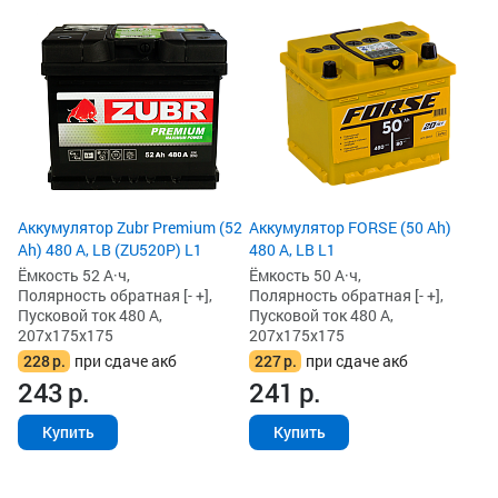
Ак
Pr
Ём
По
Пу
20
2
2
Аккумулятор Zubr Premium (52
Аккумулятор FORSE (50 Ah)
Ah) 480 А, LB (ZU520P) L1
480 А, LB L1
Ёмкость 52 А·ч,
Ёмкость 50 А·ч,
Полярность обратная [- +],
Полярность обратная [- +],
Пусковой ток 480 А,
Пусковой ток 480 А,
207x175x175
207x175x175
228
р.
при сдаче акб
227
р.
при сдаче акб
243
р.
241
р.
Купить
Купить