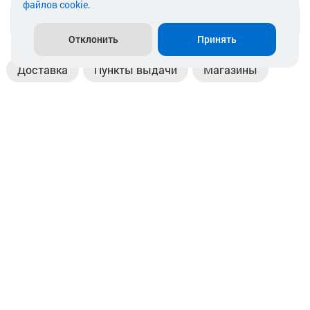
файлов cookie
.
info@akkamulik.by
Отклонить
Принять
Доставка
Пункты выдачи
Магазины
Оплата
Безналичный расчет
Прием б/у акб
Информация
Отзывы
Контакты
© 2026. ООО «Аккамулик». 220056, Беларусь, г. Минск,
пр. Независимости, д.199.
УНП 192748524. Зарегистрирован в торговом реестре
№ 369712 от 01.03.2017