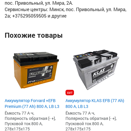
пос. Привольный, ул. Мира, 2А.
Сервисные центры: Минск, пос. Привольный, ул. Мира,
2а; +375295059505 и другие
Похожие товары
хит
Аккумулятор Forvard +EFB
Аккумулятор KLAS EFB (77 Ah)
Premium (77 Ah) 800 А, LB L3
800 А, LB L3
Ёмкость 77 А·ч,
Ёмкость 77 А·ч,
Полярность обратная [- +],
Полярность обратная [- +],
Пусковой ток 800 А,
Пусковой ток 800 А,
278x175x175
278x175x175