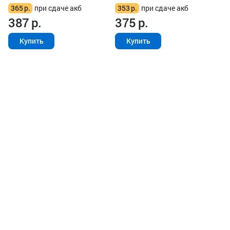
365
р.
при сдаче акб
353
р.
при сдаче акб
387
р.
375
р.
Купить
Купить